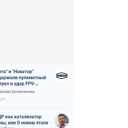
рта" и "Новатор"
ержали пулеметный
трел и удар FPV-
на, сохранив жизнь
инская Бронетехника
церу ВСУ
,4 т.
Р как катализатор
ны, или О новом этапе