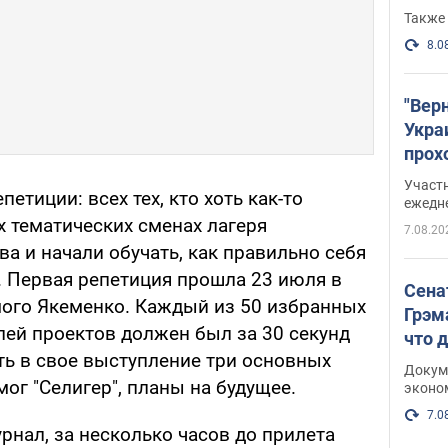
Также 
8.0
"Вер
Укра
прох
плак
Участ
петиции: всех тех, кто хоть как-то
ежедн
х тематических сменах лагеря
7.08.20
ва и начали обучать, как правильно себя
. Первая репетиция прошла 23 июля в
Сена
мого Якеменко. Каждый из 50 избранных
Грэм
лей проектов должен был за 30 секунд
что 
ть в свое выступление три основных
Докум
омог "Селигер", планы на будущее.
эконо
7.0
урнал, за несколько часов до прилета