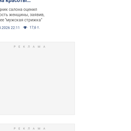
на красоты
рбил женщину
дник салона оценил
е химиотерапии,
ость женщины, заявив,
нее "мужская стрижка"
орелся скандал.
17,6 т.
8.2026 22:11