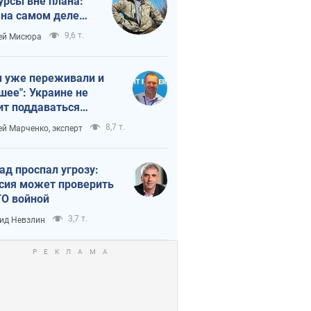
урсы вне плана:
 на самом деле
тует темп войны
9,6 т.
ей Мисюра
 уже переживали и
шее": Украине не
ит поддаваться
аянию из-за
8,7 т.
ей Марченко, эксперт
етного террора
ад проспал угрозу:
сия может проверить
О войной
3,7 т.
ид Невзлин