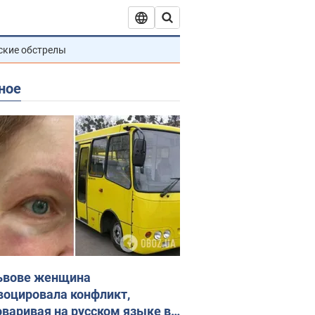
ские обстрелы
ное
ьвове женщина
воцировала конфликт,
оваривая на русском языке в