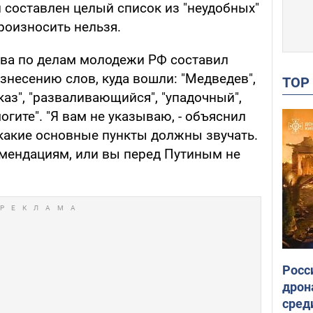
ыл составлен целый список из "неудобных"
роизносить нельзя.
тва по делам молодежи РФ составил
знесению слов, куда вошли: "Медведев",
TO
аказ", "разваливающийся", "упадочный",
омогите". "Я вам не указываю, - объяснил
 какие основные пункты должны звучать.
мендациям, или вы перед Путиным не
Росс
дрон
сред