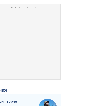
ения
сия теряет