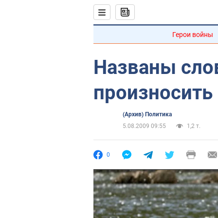
Герои войны
Названы слов
произносить
(Архив) Политика
5.08.2009 09:55
1,2 т.
0