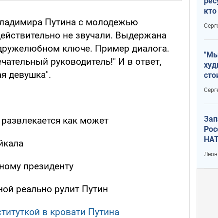
рес
кто
дик
Владимира Путина с молодежью
Серг
действительно не звучали. Выдержана
дружелюбном ключе. Пример диалога.
"Мы
ечательный руководитель!" И в ответ,
худ
я девушка".
сто
отч
Серг
рак
Зап
 развлекается как может
Рос
НАТ
йкала
Леон
ному президенту
ной реально рулит Путин
оституткой в кровати Путина