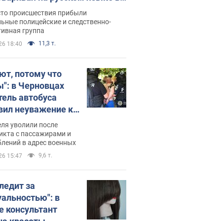
рутке: полиция составила
сто происшествия прибыли
нистративный протокол.
ьные полицейские и следственно-
тивная группа
о
11,3 т.
26 18:40
ют, потому что
ы": в Черновцах
тель автобуса
вил неуважение к
инским военным и
ля уволили после
тился за это.
икта с пассажирами и
лений в адрес военных
о
9,6 т.
26 15:47
следит за
уальностью": в
е консультант