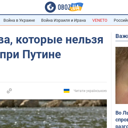
Война в Украине
Война Израиля и Ирана
VENETO
Россий
Важ
а, которые нельзя
 при Путине
Читати українською
Во Л
спро
разг