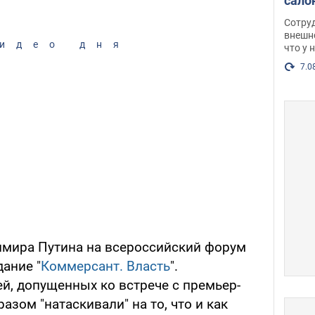
сало
оско
Сотру
посл
внешн
идео дня
что у 
разг
Фото
7.0
имира Путина на всероссийский форум
дание "
Коммерсант. Власть
".
й, допущенных ко встрече с премьер-
зом "натаскивали" на то, что и как