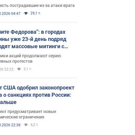
есть пострадавшие из-за атаки врага
29,1 т.
8.2026 04:47
ните Федорова": в городах
ины уже 23-й день подряд
одят массовые митинги с
атами. Фото и видео
ники акций продолжают серию
евных протестов
3,1 т.
26 22:22
т США одобрил законопроект
а о санкциях против России:
дальше
ент предусматривает новые
мические ограничения
6,2 т.
8.2026 22:38