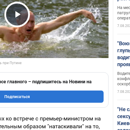
марш
На ме
адми
патрул
опера
Виде
Play Video
7.08.20
"Вою
глуп
води
проя
укра
Водите
попла
конфл
рсе главного – подпишитесь на Новини на
оскорб
Виде
7.08.20
Подписаться
"Не 
секс
 ко встрече с премьер-министром на
Киев
тельным образом "натаскивали" на то,