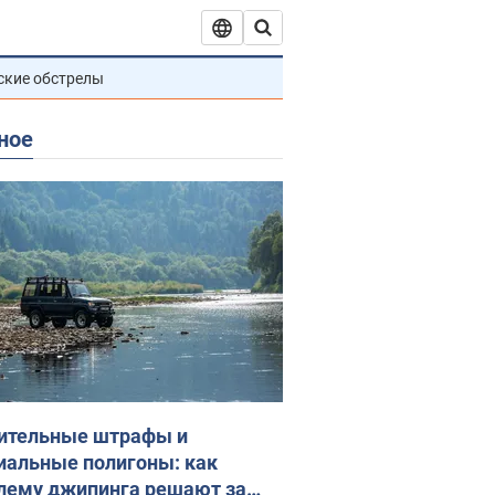
ские обстрелы
ное
ительные штрафы и
иальные полигоны: как
лему джипинга решают за