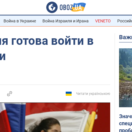
Война в Украине
Война Израиля и Ирана
VENETO
Россий
Важ
 готова войти в
и
Читати українською
Знач
спец
проб