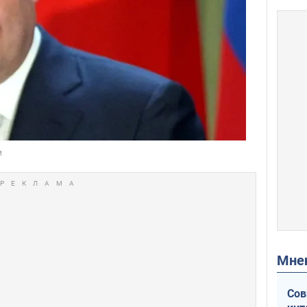
Мн
Сов