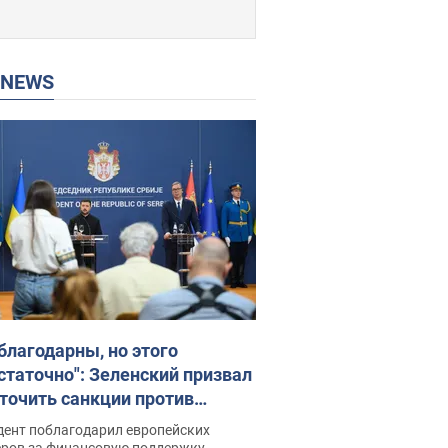
P NEWS
благодарны, но этого
статочно": Зеленский призвал
точить санкции против
ии
дент поблагодарил европейских
еров за финансовую поддержку