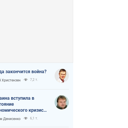
да закончится война?
7,2 т.
 Христензен
аина вступила в
тояние
номического кризиса.
ь ли свет в конце
6,1 т.
м Денисенко
неля?