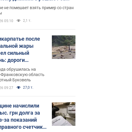
ицей
е не помешает взять пример со стран
ы
2,1 т.
26 05:10
икарпатье после
альной жары
ел сильный
нь: дороги
ратились в реки.
ода обрушилась на
о
-Франковскую область
ортный Буковель
27,0 т.
26 09:27
ине начислили
ыс. грн долга за
из-за показаний
правного счетчика: