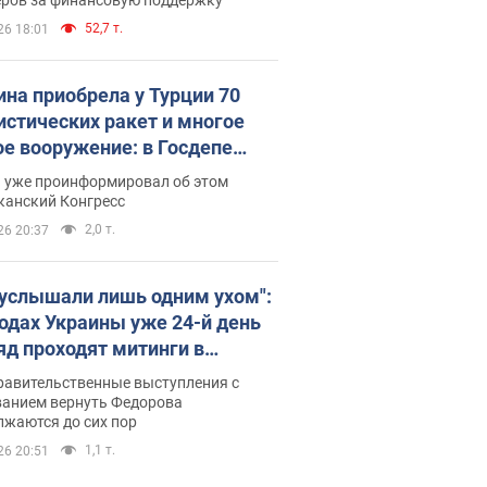
52,7 т.
26 18:01
ина приобрела у Турции 70
истических ракет и многое
ое вооружение: в Госдепе
обнародовали список
п уже проинформировал об этом
канский Конгресс
2,0 т.
26 20:37
 услышали лишь одним ухом":
родах Украины уже 24-й день
яд проходят митинги в
ержку Федорова. Фото и
равительственные выступления с
о
ванием вернуть Федорова
лжаются до сих пор
1,1 т.
26 20:51