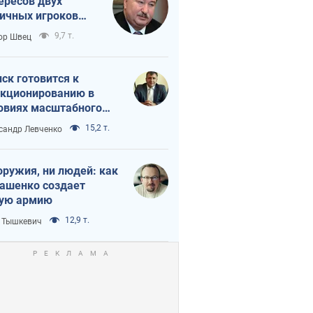
ересов двух
ичных игроков
 тайный план
9,7 т.
ор Швец
мпа и Путина?
ск готовится к
кционированию в
овиях масштабного
нного кризиса
15,2 т.
сандр Левченко
оружия, ни людей: как
ашенко создает
ую армию
12,9 т.
 Тышкевич