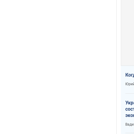
Ког
Юрий
Укр
сос
эко
Ест
Вади
тун