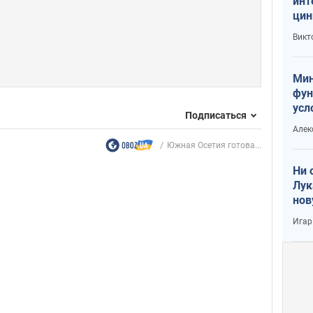
инт
цин
или
Викт
Тра
Мин
фун
усл
Подписаться
вое
Алек
Южная Осетия готова...
Ни 
Лук
нов
Игар