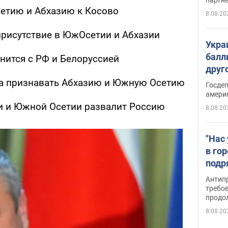
етию и Абхазию к Косово
8.08.20
присутствие в ЮжОсетии и Абхазии
Укра
балл
нится с РФ и Белоруссией
друг
США 
а признавать Абхазию и Южную Осетию
Госде
амери
и и Южной Осетии развалит Россию
8.08.20
"Нас
в го
подр
подд
Антип
виде
требо
продо
8.08.20