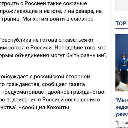
строить с Россией такие союзные
проживающие и на юге, и на севере, не
 границ. Мы хотим войти в союзное
TO
 "республика не готова отказаться
от
тим союза с Россией. Наподобие того, что
Формы объединения могут быть разными",
обсуждает с российской стороной
го гражданства, сообщает газета
я предусматривает двойное гражданство.
с подписания с Россией соглашения о
"Мы 
недо
нства", - сообщил Кокойты.
ужес
Росс
Прези
партн