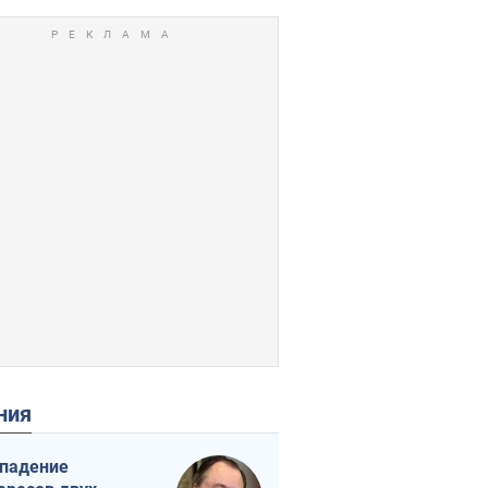
ения
падение