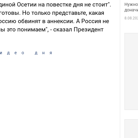
судь
диной Осетии на повестке дня не стоит".
Нужно 
неож
донач
готовы. Но только представьте, какая
8.08.20
оссию обвинят в аннексии. А Россия не
мы это понимаем", - сказал Президент
идео дня