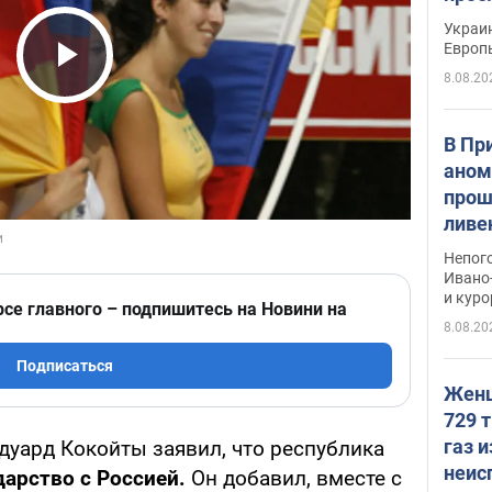
гран
Украин
Европ
8.08.20
Play Video
В Пр
аном
прош
ливе
прев
Непог
Виде
Ивано
и кур
рсе главного – подпишитесь на Новини на
8.08.20
Подписаться
Женщ
729 т
газ 
уард Кокойты заявил, что республика
неис
дарство с Россией.
Он добавил, вместе с