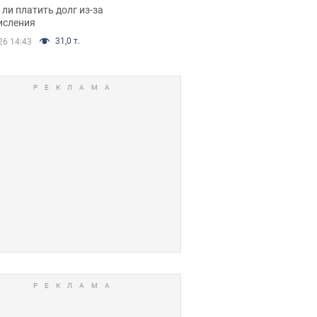
я вынес
ли платить долг из-за
иданное решение
исления
31,0 т.
26 14:43