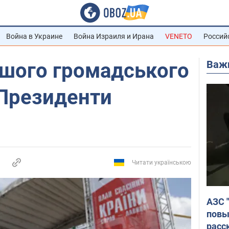
Война в Украине
Война Израиля и Ирана
VENETO
Россий
Важ
ршого громадського
 Президенти
Читати українською
АЗС 
повы
расс