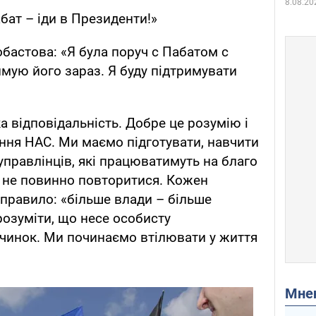
8.08.20
бат – іди в Президенти!»
астова: «Я була поруч с Пабатом с
имую його зараз. Я буду підтримувати
а відповідальність. Добре це розумію і
ання НАС. Ми маємо підготувати, навчити
управлінців, які працюватимуть на благо
 не повинно повторитися. Кожен
правило: «більше влади – більше
розуміти, що несе особисту
вчинок. Ми починаємо втілювати у життя
Мн