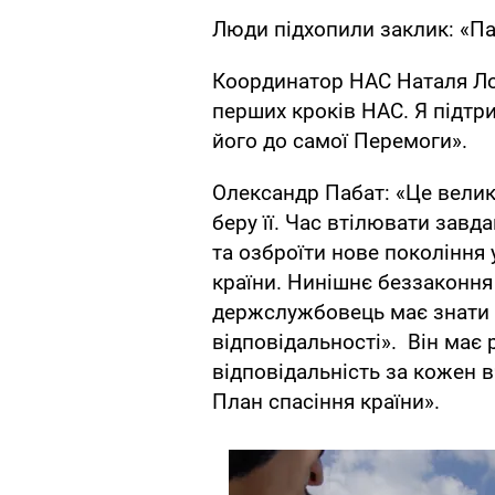
Люди підхопили заклик: «Па
Координатор НАС Наталя Лоб
перших кроків НАС. Я підтр
його до самої Перемоги».
Олександр Пабат: «Це велик
беру її. Час втілювати завд
та озброїти нове покоління 
країни. Нинішнє беззаконня
держслужбовець має знати 
відповідальності». Він має 
відповідальність за кожен 
План спасіння країни».