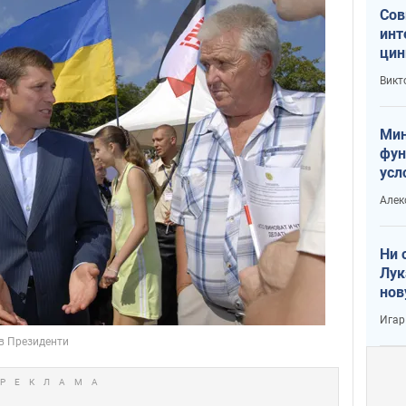
Сов
инт
цин
или
Викт
Тра
Мин
фун
усл
вое
Алек
Ни 
Лук
нов
Игар