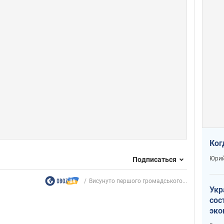
Ког
Юрий
Подписаться
Висунуто першого громадського...
Укр
сос
эко
Ест