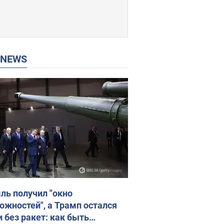
P NEWS
ль получил "окно
ожностей", а Трамп остался
и без ракет: как быть