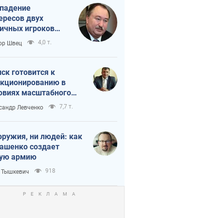
падение
ересов двух
ичных игроков
 тайный план
4,0 т.
ор Швец
мпа и Путина?
ск готовится к
кционированию в
овиях масштабного
нного кризиса
7,7 т.
сандр Левченко
оружия, ни людей: как
ашенко создает
ую армию
918
 Тышкевич