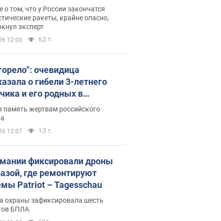
ине? Интервью с Мельником
 о том, что у России закончатся
тические ракеты, крайне опасно,
ркнул эксперт
6,2 т.
26 12:00
 горело": очевидица
казала о гибели 3-летнего
чика и его родных в
льтате атаки РФ на Киевскую
я память жертвам российского
сть. Видео и фото
ра
1,5 т.
26 12:07
рмании фиксировали дроны
базой, где ремонтируют
емы Patriot – Tagesschau
а охраны зафиксировала шесть
тов БПЛА