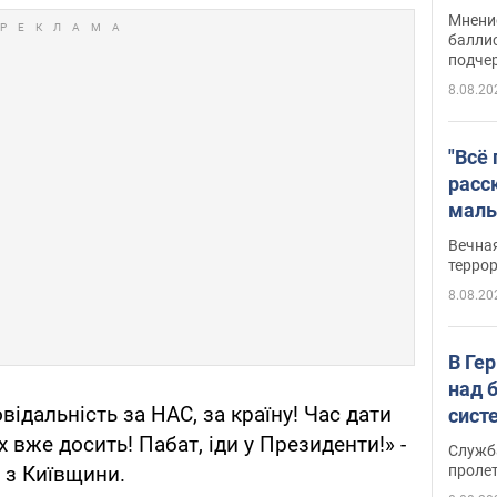
Укра
Мнение
баллис
подче
8.08.20
"Всё
расс
маль
резу
Вечна
обла
терро
8.08.20
В Ге
над 
відальність за НАС, за країну! Час дати
сист
х вже досить! Пабат, іди у Президенти!» -
Служб
проле
 з Київщини.