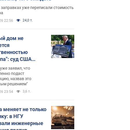
 заправках уже переписали стоимость
ва
24,0 т.
26 22:56
ый дом не
ется
твенностью
па": суд США
становил
уже заявил, что
ительство
ленно подаст
цию, назвав это
ного зала
ным решением"
мостью 400 млн
3,6 т.
26 23:54
аров
а меняет не только
ику: в НГУ
зали инженерные