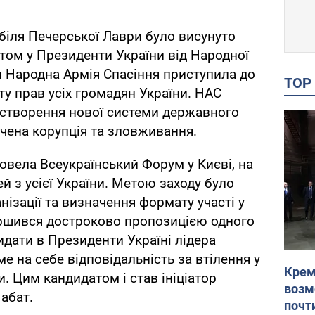
 біля Печерської Лаври було висунуто
ом у Президенти України від Народної
м Народна Армія Спасіння приступила до
TO
сту прав усіх громадян України. НАС
 створення нової системи державного
ючена корупція та зловживання.
овела Всеукраїнський Форум у Києві, на
й з усієї України. Метою заходу було
ізації та визначення формату участі у
ршився достроково пропозицією одного
идати в Президенти Україні лідера
ме на себе відповідальність за втілення у
Крем
. Цим кандидатом і став ініціатор
возм
абат.
почт