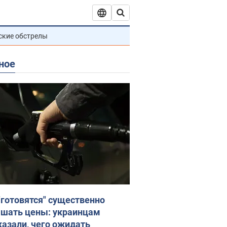
ские обстрелы
ное
"готовятся" существенно
шать цены: украинцам
казали, чего ожидать