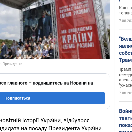
Как на
топли
7.08.20
"Бел
явля
собс
Трам
прио
Трамп 
стро
немед
апелля
баль
рсе главного – подпишитесь на Новини на
"ужас
стои
7.08.20
долл
Подписаться
Войн
такт
овітній історії України, відбулося
пока
дидата на посаду Президента України.