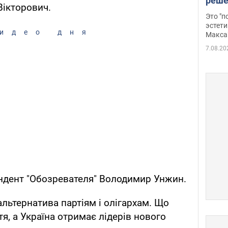
реше
Вікторович.
росс
Это "
дрон
эстети
идео дня
Макса
7.08.20
ндент "Обозревателя" Володимир Унжин.
 альтернатива партіям і олігархам. Що
тя, а Україна отримає лідерів нового