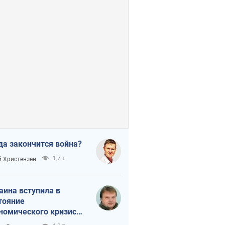
да закончится война?
1,7 т.
 Христензен
аина вступила в
тояние
номического кризиса.
ь ли свет в конце