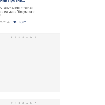
ния против
ийских FPV-
постапокалиптическая
ов. Фото
ка из мира "Безумного
"
10,3 т.
26 23:47