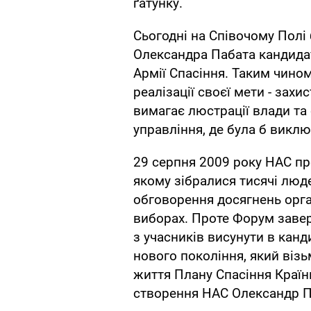
ґатунку.
Сьогодні на Співочому Полі
Олександра Пабата кандидат
Армії Спасіння. Таким чино
реалізації своєї мети - захи
вимагає люстрації влади та
управління, де була б викл
29 серпня 2009 року НАС пр
якому зібралися тисячі люде
обговорення досягнень орган
виборах. Проте Форум заве
з учасників висунути в канд
нового покоління, який візь
життя Плану Спасіння Країни
створення НАС Олександр П