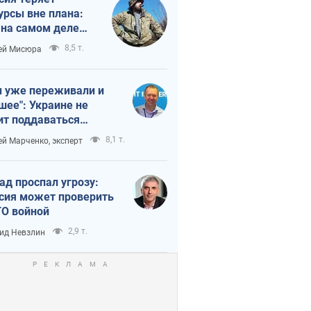
урсы вне плана:
 на самом деле
тует темп войны
8,5 т.
ей Мисюра
 уже переживали и
шее": Украине не
ит поддаваться
аянию из-за
8,1 т.
ей Марченко, эксперт
етного террора
ад проспал угрозу:
сия может проверить
О войной
2,9 т.
ид Невзлин