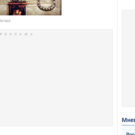
Мн
Рос