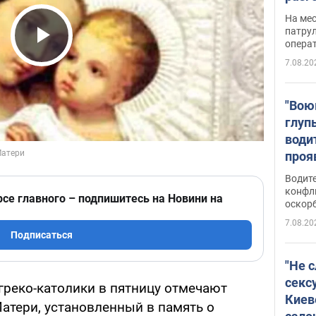
марш
На ме
адми
патрул
опера
Виде
Play Video
7.08.20
"Вою
глуп
води
проя
укра
Водите
попла
конфл
рсе главного – подпишитесь на Новини на
оскорб
Виде
7.08.20
Подписаться
"Не 
секс
греко-католики в пятницу отмечают
Киев
атери, установленный в память о