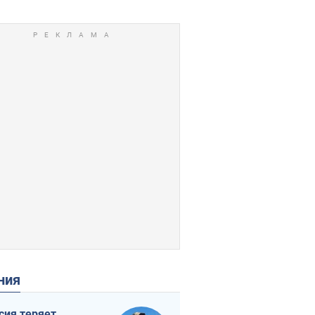
ения
сия теряет