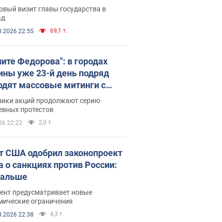
рвый визит главы государства в
ад
69,1 т.
8.2026 22:55
ните Федорова": в городах
ины уже 23-й день подряд
одят массовые митинги с
атами. Фото и видео
ники акций продолжают серию
евных протестов
2,0 т.
26 22:22
т США одобрил законопроект
а о санкциях против России:
дальше
ент предусматривает новые
мические ограничения
4,3 т.
8.2026 22:38