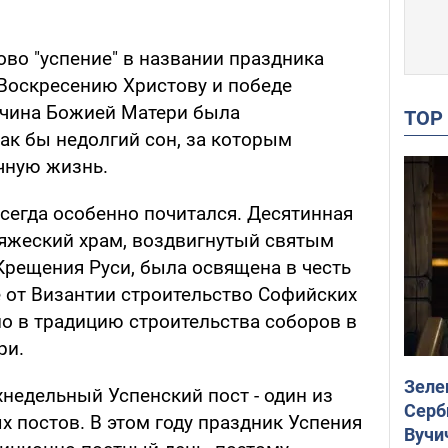
лово "успение" в названии праздника
 Воскресению Христову и победе
нчина Божией Матери была
TO
ак бы недолгий сон, за которым
чную жизнь.
сегда особенно почитался. Десятинная
няжеский храм, воздвигнутый святым
рещения Руси, была освящена в честь
е от Византии строительство Софийских
о в традицию строительства соборов в
ри.
Зеле
хнедельный Успенский пост - один из
Серб
 постов. В этом году праздник Успения
Вучи