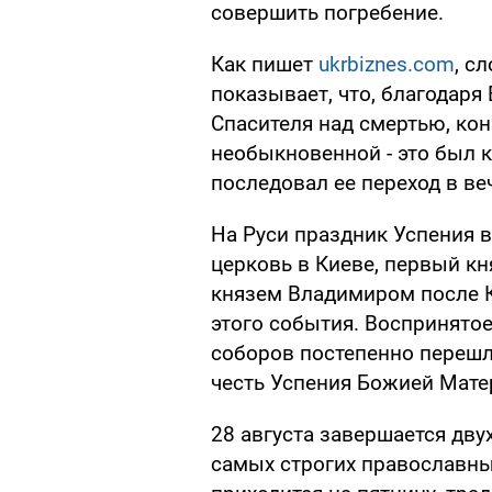
совершить погребение.
Как пишет
ukrbiznes.com
, с
показывает, что, благодаря
Спасителя над смертью, ко
необыкновенной - это был к
последовал ее переход в ве
На Руси праздник Успения в
церковь в Киеве, первый к
князем Владимиром после К
этого события. Воспринято
соборов постепенно перешл
честь Успения Божией Мате
28 августа завершается дву
самых строгих православных