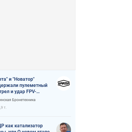
рта" и "Новатор"
ержали пулеметный
трел и удар FPV-
на, сохранив жизнь
инская Бронетехника
церу ВСУ
,9 т.
Р как катализатор
ны, или О новом этапе