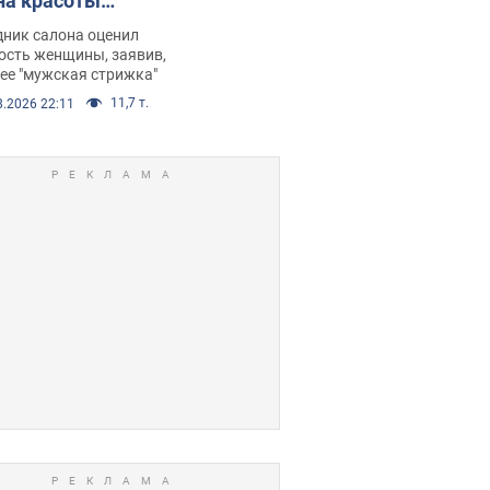
на красоты
рбил женщину
дник салона оценил
е химиотерапии,
ость женщины, заявив,
нее "мужская стрижка"
орелся скандал.
11,7 т.
8.2026 22:11