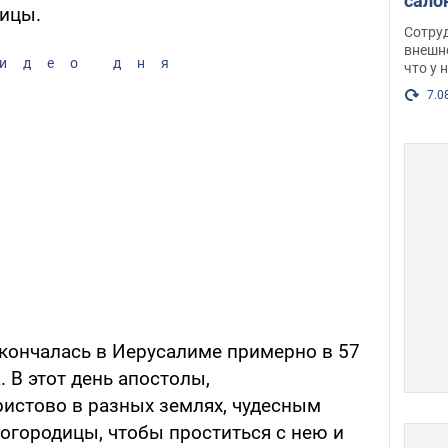
сало
дицы.
оско
Сотру
посл
внешн
идео дня
что у 
разг
Фото
7.0
кончалась в Иерусалиме примерно в 57
. В этот день апостолы,
истово в разных землях, чудесным
огородицы, чтобы проститься с нею и