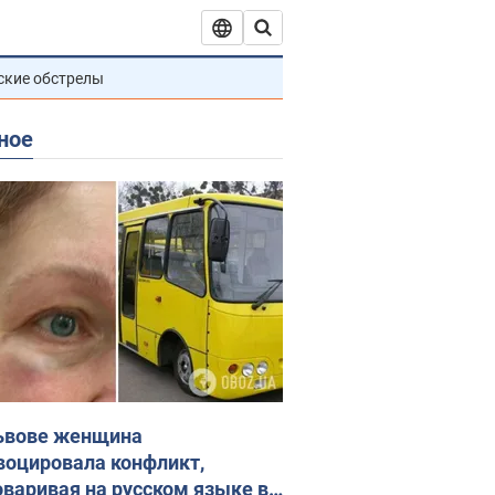
ские обстрелы
ное
ьвове женщина
воцировала конфликт,
оваривая на русском языке в