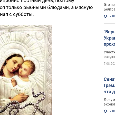
диционно постный день, поэтому
Это пе
ься только рыбными блюдами, а мясную
Белгр
ная с субботы.
7.0
"Вер
Укра
прох
плак
Участ
ежедн
7.08.20
Сена
Грэм
что 
Докум
эконо
7.0