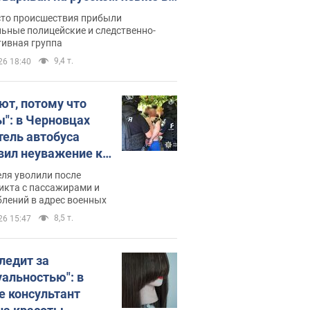
рутке: полиция составила
сто происшествия прибыли
нистративный протокол.
ьные полицейские и следственно-
тивная группа
о
9,4 т.
26 18:40
ют, потому что
ы": в Черновцах
тель автобуса
вил неуважение к
инским военным и
ля уволили после
тился за это.
икта с пассажирами и
лений в адрес военных
о
8,5 т.
26 15:47
следит за
уальностью": в
е консультант