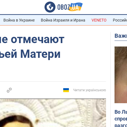
Война в Украине
Война Израиля и Ирана
VENETO
Россий
Важ
е отмечают
ьей Матери
Читати українською
Во Л
спро
разг