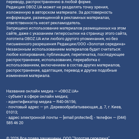
переводу, распространению в любой форме.
Редакция OBOZ.UA может не разделять точку зрения,
изложенную в авторском материале. За достоверность
информации, размещенной в рекламных материалах,
ответственность несет рекламодатель.
Запрещено использование материалов размещенных на этом
сайте, даже с указанием гиперссылки на страницу этого сайта,
логотипа OBOZ.UA или любого другого упоминания, но без
письменного разрешения Редакции/ООО «Золотая середина»
Незаконным использованием материалов будет считаться:
любое копирование, публикация, перепечатка, последующее
распространение, использование, переработка с
использованием, включением в состав других материалов,
распространение, адаптация, перевод и другие подобные
изменения материала.
Название онлайн медиа — «OBOZ.UA»
- субъект в сфере онлайн медиа;
- идентификатор медиа — R40-06156;
- почтовый адрес — ул. Деревообрабатывающая, д. 7, г. Киев,
01013;
- адрес электронной почты —
[email protected]
; - телефон — (044)
585 46 20
© 2026 Все права защищены, ООО "Золотая середина".