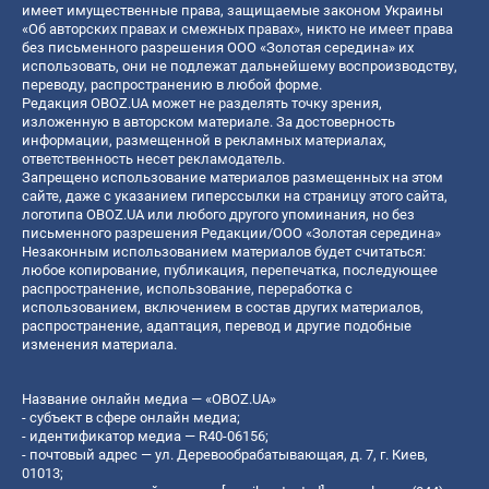
имеет имущественные права, защищаемые законом Украины
«Об авторских правах и смежных правах», никто не имеет права
без письменного разрешения ООО «Золотая середина» их
использовать, они не подлежат дальнейшему воспроизводству,
переводу, распространению в любой форме.
Редакция OBOZ.UA может не разделять точку зрения,
изложенную в авторском материале. За достоверность
информации, размещенной в рекламных материалах,
ответственность несет рекламодатель.
Запрещено использование материалов размещенных на этом
сайте, даже с указанием гиперссылки на страницу этого сайта,
логотипа OBOZ.UA или любого другого упоминания, но без
письменного разрешения Редакции/ООО «Золотая середина»
Незаконным использованием материалов будет считаться:
любое копирование, публикация, перепечатка, последующее
распространение, использование, переработка с
использованием, включением в состав других материалов,
распространение, адаптация, перевод и другие подобные
изменения материала.
Название онлайн медиа — «OBOZ.UA»
- субъект в сфере онлайн медиа;
- идентификатор медиа — R40-06156;
- почтовый адрес — ул. Деревообрабатывающая, д. 7, г. Киев,
01013;