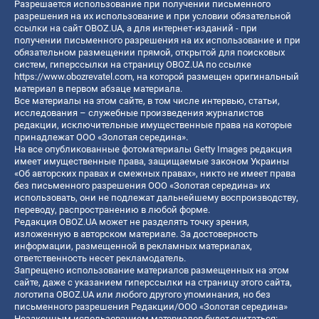
Разрешается использование при получении письменного
разрешения на их использование и при условии обязательной
ссылки на сайт OBOZ.UA, а для интернет-изданий - при
получении письменного разрешения на их использование и при
обязательном размещении прямой, открытой для поисковых
систем, гиперссылки на страницу OBOZ.UA по ссылке
https://www.obozrevatel.com
, на которой размещен оригинальный
материал в первом абзаце материала.
Все материалы на этом сайте, в том числе интервью, статьи,
исследования – служебные произведения журналистов
редакции, исключительные имущественные права на которые
принадлежат ООО «Золотая середина».
На все опубликованные фотоматериалы Getty Images редакция
имеет имущественные права, защищаемые законом Украины
«Об авторских правах и смежных правах», никто не имеет права
без письменного разрешения ООО «Золотая середина» их
использовать, они не подлежат дальнейшему воспроизводству,
переводу, распространению в любой форме.
Редакция OBOZ.UA может не разделять точку зрения,
изложенную в авторском материале. За достоверность
информации, размещенной в рекламных материалах,
ответственность несет рекламодатель.
Запрещено использование материалов размещенных на этом
сайте, даже с указанием гиперссылки на страницу этого сайта,
логотипа OBOZ.UA или любого другого упоминания, но без
письменного разрешения Редакции/ООО «Золотая середина»
Незаконным использованием материалов будет считаться: