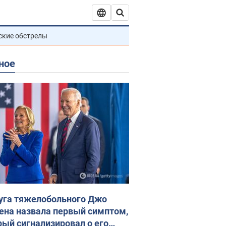
ские обстрелы
ное
уга тяжелобольного Джо
ена назвала первый симптом,
рый сигнализировал о его