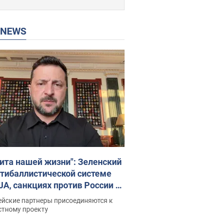
P NEWS
ита нашей жизни": Зеленский
нтибаллистической системе
JA, санкциях против России и
ержке аграриев. Видео
ейские партнеры присоединяются к
стному проекту