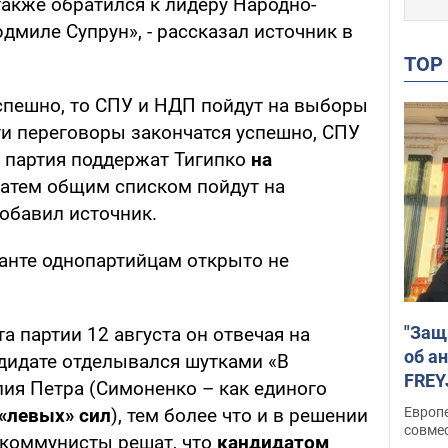
также обратился к лидеру Народно-
миле Супрун», - рассказал источник в
TO
спешно, то СПУ и НДП пойдут на выборы
ти переговоры закончатся успешно, СПУ
 партия поддержат Тигипко
на
 затем общим списком пойдут на
обавил источник.
анте однопартийцам открыто не
"Защ
а партии 12 августа он отвечая на
об а
дидате отделывался шутками «В
FREY
лия Петра (Симоненко – как единого
подд
Европ
 «левых» сил
), тем более что и в решении
совме
 коммунисты решат, что
кандидатом