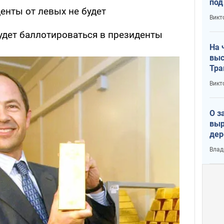
под
енты от левых не будет
кри
Викт
лог
будет баллотироваться в президенты
На 
выс
Тра
Викт
О з
выр
дер
что
Влад
Тер