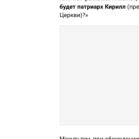
будет патриарх Кирилл
(пре
Церкви)?»
Между тем, при обсуждении