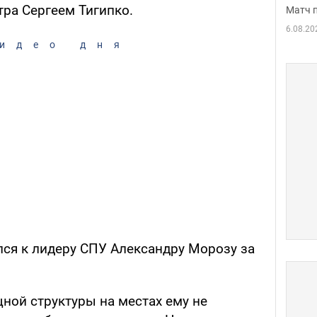
ра Сергеем Тигипко.
Матч 
6.08.20
идео дня
лся к лидеру СПУ Александру Морозу за
щной структуры на местах ему не