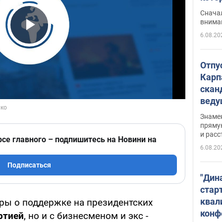
"агр
Сначал
внима
6.08.20
Play Video
Отпу
Карп
скан
вед
несп
Знаме
захе
пряму
и расс
рсе главного – подпишитесь на Новини на
6.08.20
Подписаться
"Дин
стар
квал
ры о поддержке на президентских
конф
ртией
, но и с бизнесменом и экс -