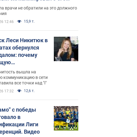
ессивном" раке
а врачи не обратили на это должного
ния
15,9 т.
26 12:46
ск Леси Никитюк в
атах обернулся
далом: почему
ущую
раведливо
нитость вышла на
йтили
ю коммуникацию в сети
тавила все точки над "i"
12,6 т.
26 17:32
амо" с победы
товало в
ификации Лиги
еренций. Видео