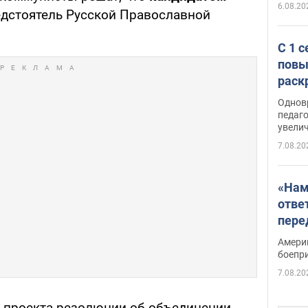
6.08.20
дстоятель Русской Православной
С 1 
повы
раск
Однов
педаг
увелич
7.08.20
«Нам
отве
пере
Patri
Амери
боепр
7.08.20
 проекта резолюции об объединении