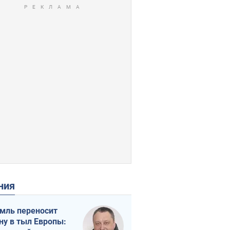
ения
мль переносит
ну в тыл Европы: