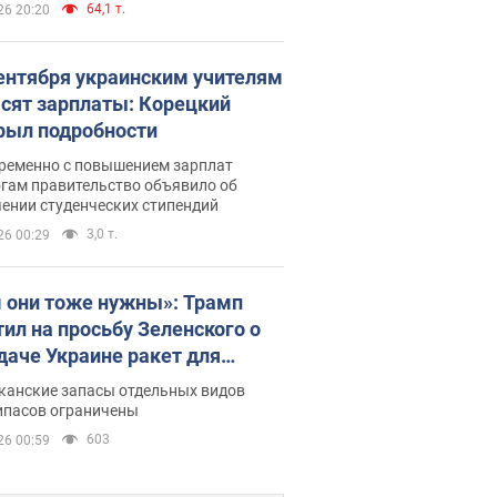
64,1 т.
26 20:20
сентября украинским учителям
сят зарплаты: Корецкий
рыл подробности
ременно с повышением зарплат
огам правительство объявило об
ении студенческих стипендий
3,0 т.
26 00:29
 они тоже нужны»: Трамп
тил на просьбу Зеленского о
даче Украине ракет для
ot
канские запасы отдельных видов
ипасов ограничены
603
26 00:59