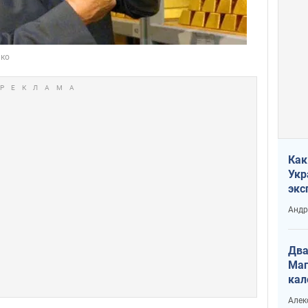
Как
Укр
экс
неф
Андр
Два
Маг
кал
Алек