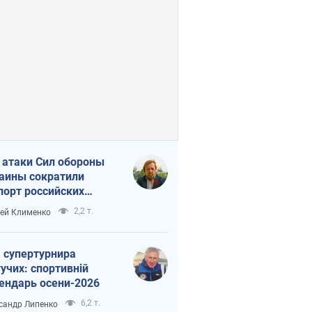
 атаки Сил обороны
аины сократили
порт российских
тепродуктов
2,2 т.
ей Клименко
 супертурнира
учих: спортивній
ендарь осени-2026
6,2 т.
сандр Липенко