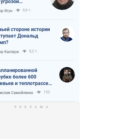
 угрозой
тическая
9,9 т.
ор Ягун
истика
чьей стороне истории
тупает Дональд
мп?
8,2 т.
ор Каспрук
апланированной
убке более 600
евьев и теплотрассе:
 происходит на
153
ислав Самойленко
емках в Киеве