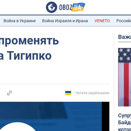
Война в Украине
Война Израиля и Ирана
VENETO
Россий
Важ
 променять
а Тигипко
Читати українською
Супр
Байд
кото