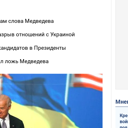
ам слова Медведева
азрыв отношений с Украиной
кандидатов в Президенты
ил ложь Медведева
Мн
Кре
вой
под