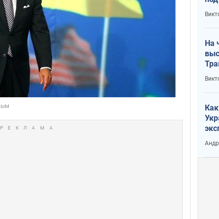
кри
Викт
лог
На 
выс
Тра
Викт
Как
Укр
экс
неф
Андр