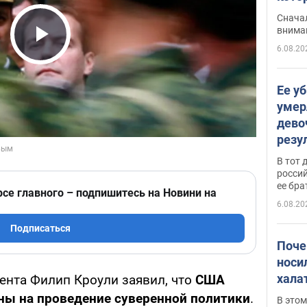
"агр
Сначал
внима
6.08.20
Play Video
Ее у
умер
дево
резу
атак
В тот 
обла
россий
ее бра
рсе главного – подпишитесь на Новини на
6.08.20
Подписаться
Поче
носи
хала
ента Филип Кроули заявил, что
США
ны на проведение суверенной политики
.
В этом