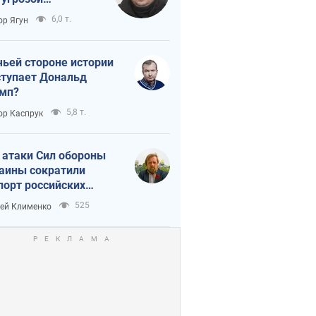
тическая
6,0 т.
ор Ягун
истика
чьей стороне истории
тупает Дональд
мп?
5,8 т.
ор Каспрук
 атаки Сил обороны
аины сократили
порт российских
тепродуктов
525
ей Клименко