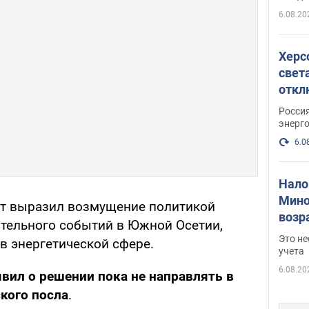
рамках
6.08.20
Херс
свет
откл
энер
Росси
энерг
6.0
Нало
Мино
нт выразил возмущение политикой
возра
тельного событий в Южной Осетии,
нужн
Это н
 в энергетической сфере.
учета
6.08.20
вил о решении пока не направлять в
ского посла
.