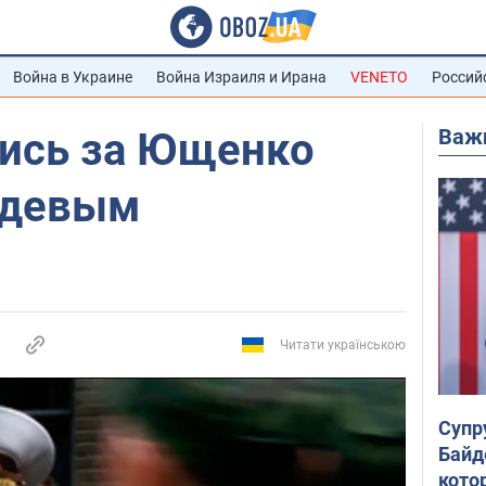
Война в Украине
Война Израиля и Ирана
VENETO
Россий
Важ
ись за Ющенко
едевым
Читати українською
Супр
Байд
кото