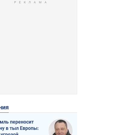
ения
мль переносит
ну в тыл Европы:
 угрозой