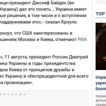
вице-президент Джозеф Байден (во
краину) дал это понять... Украина имеет
TO
ые решения, в том числе и о вступлении
поддерживаем это», - сказал Кроули.
еркнул, что США заинтересованы в
ошениях Москвы и Киева, отмечают
РИА
, 11 августа, президент России Дмитрий
тика Украины в годы президентства
дом Киева от принципов дружбы и
ил Украину в «беспрецедентной для всего
Норв
ва провокации».
укре
балл
раск
Украи
дальн
ожида