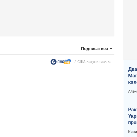
Подписаться
США вступились за...
Два
Маг
кал
Алек
Рак
Укр
про
соб
Кири