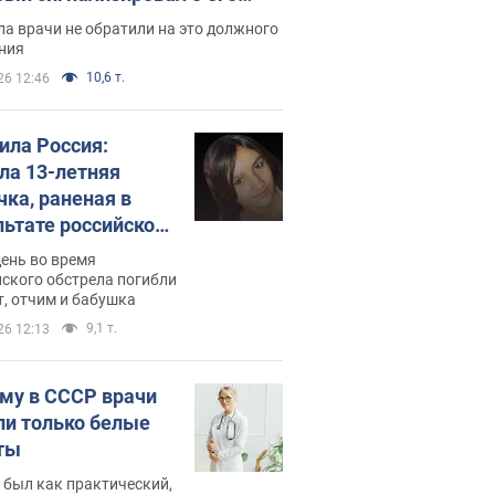
ессивном" раке
а врачи не обратили на это должного
ния
10,6 т.
26 12:46
била Россия:
ла 13-летняя
чка, раненая в
льтате российской
и на Сумскую
день во время
сть. Фото
ского обстрела погибли
т, отчим и бабушка
9,1 т.
26 12:13
му в СССР врачи
ли только белые
ты
 был как практический,