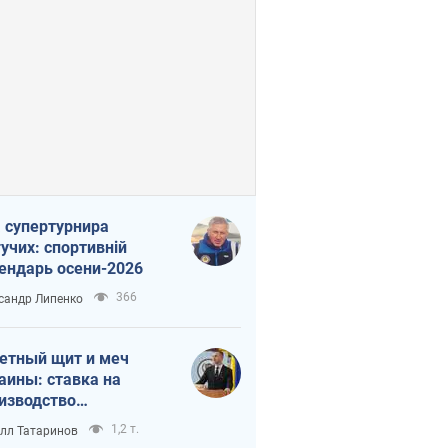
 супертурнира
учих: спортивній
ендарь осени-2026
366
сандр Липенко
етный щит и меч
аины: ставка на
изводство
ственных ракет
1,2 т.
лл Татаринов