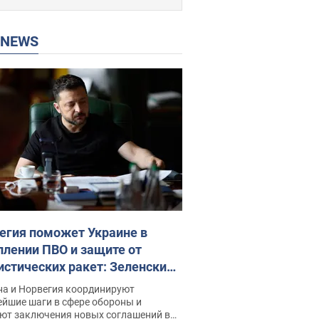
P NEWS
егия поможет Украине в
плении ПВО и защите от
истических ракет: Зеленский
рыл подробности
на и Норвегия координируют
ейшие шаги в сфере обороны и
ют заключения новых соглашений в