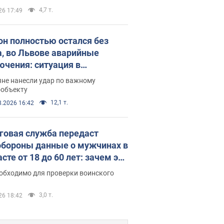
 стратегического партнерства
4,7 т.
26 17:49
он полностью остался без
а, во Львове аварийные
ючения: ситуация в
госистеме 6 августа
яне нанесли удар по важному
ообъекту
12,1 т.
8.2026 16:42
говая служба передаст
бороны данные о мужчинах в
сте от 18 до 60 лет: зачем это
о
еобходимо для проверки воинского
3,0 т.
26 18:42