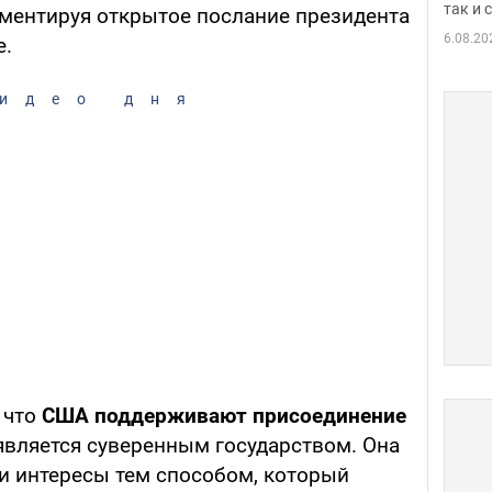
так и
мментируя открытое послание президента
6.08.20
е.
идео дня
, что
США поддерживают присоединение
 является суверенным государством. Она
ои интересы тем способом, который