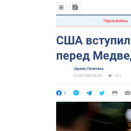
Герои войны
США вступил
перед Медв
(Архив) Политика
13.08.2009 08:45
1,4 т.
0