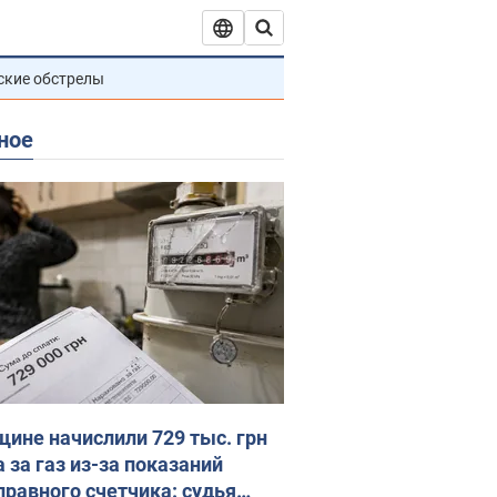
ские обстрелы
ное
ине начислили 729 тыс. грн
 за газ из-за показаний
правного счетчика: судья