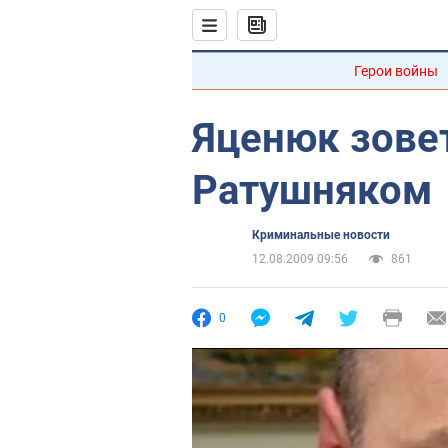
Герои войны
Яценюк зовет
Ратушняком
Криминальные новости
12.08.2009 09:56
861
0