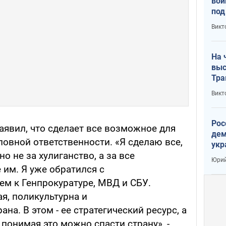
вой
под
кри
Викт
лог
На 
выс
Тра
Викт
Рос
аявил, что сделает все возможное для
дем
овной ответственности. «Я сделаю все,
укр
о не за хулиганство, а за все
сто
Юрий
 им. Я уже обратился с
м к Генпрокуратуре, МВД и СБУ.
я, поликультурна и
на. В этом - ее стратегический ресурс, а
 понимая это можно спасти страну», -