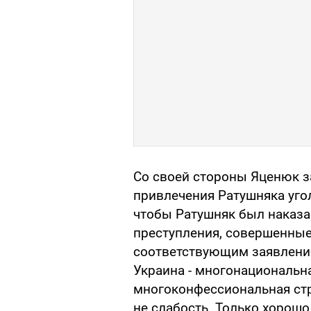
Со своей стороны Яценюк з
привлечения Ратушняка угол
чтобы Ратушняк был наказан
преступления, совершенные
соответствующим заявление
Украина - многонациональна
многоконфессиональная стра
не слабость. Только хорошо