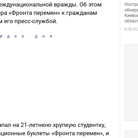
нети
междунациональной вражды. Об этом
Постр
Фото
обнар
ера «Фронта перемен» к гражданам
Киевс
 его пресс-службой.
облас
6.08.20
идео дня
пал на 21-летнюю хрупкую студентку,
ционные буклеты «Фронта перемен», и