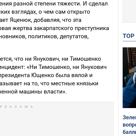
ения разной степени тяжести. И сделал
ских взглядах, о чем сам открыто
ает Яценюк, добавляя, что эта
рвая жертва закарпатского преступника
TO
новников, политиков, депутатов,
ется, что ни Янукович, ни Тимошенко
инцидент: «Ни Тимошенко, ни Янукович
 президента Ющенко была вялой и
азывает на то, что местные князьки
венной машины власти».
Зеле
вопр
балл