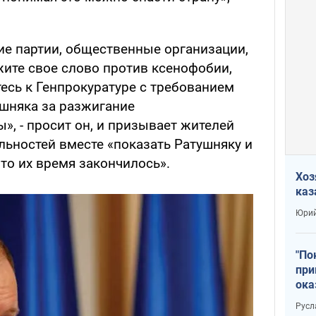
.
е партии, общественные организации,
жите свое слово против ксенофобии,
есь к Генпрокуратуре с требованием
ушняка за разжигание
, - просит он, и призывает жителей
льностей вместе «показать Ратушняку и
что их время закончилось».
Хоз
каз
Юрий
"По
при
ока
Русл