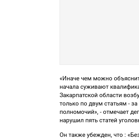
«Иначе чем можно объяснит
начала суживают квалифика
Закарпатской области возб
только по двум статьям - з
полномочий», - отмечает де
нарушил пять статей уголов
Он также убежден, что : «Б