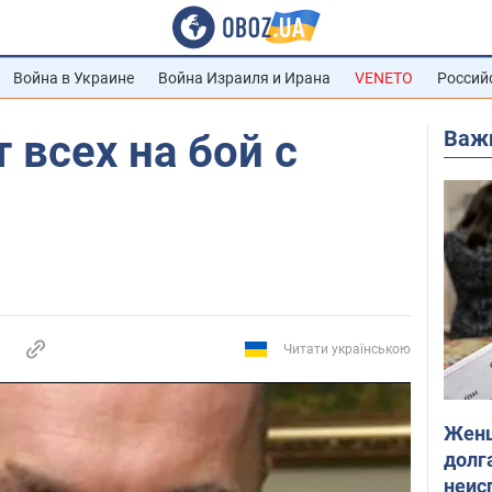
Война в Украине
Война Израиля и Ирана
VENETO
Россий
Важ
 всех на бой с
Читати українською
Женщ
долга
неис