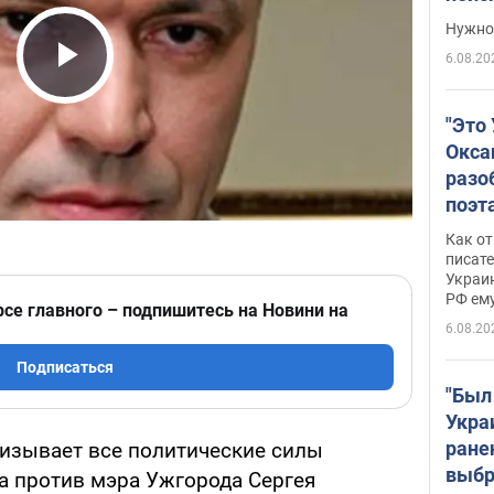
выне
Нужно 
6.08.20
Play Video
"Это
Окса
разо
поэта
"заз
Как от
даже
писат
Украин
а те
РФ ему
гено
рсе главного – подпишитесь на Новини на
6.08.20
Подписаться
"Был
Укра
ране
изывает все политические силы
выбр
а против мэра Ужгорода Сергея