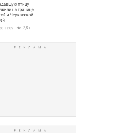
пичный маршрут.
адавшую птицу
ужили на границе
кой и Черкасской
тей
2,5 т.
26 11:09