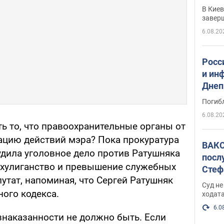
прог
В Кие
реше
завер
6.08.20
Росс
и ин
Днеп
поги
Погиб
6.08.20
ь то, что правоохранительные органы от
цию действий мэра? Пока прокуратура
ВАКС
удила уголовное дело против Ратушняка
посл
а хулиганство и превышение служебных
Стеф
путат, напоминая, что Сергей Ратушняк
деле
Суд н
ного кодекса.
ходат
6.0
езнаказанности не должно быть. Если