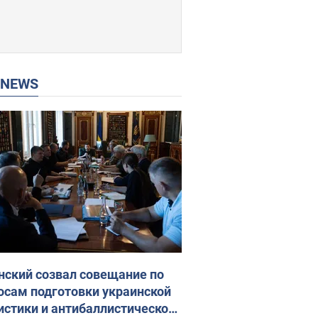
P NEWS
нский созвал совещание по
осам подготовки украинской
истики и антибаллистической