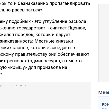
крыто и безнаказанно пропагандировать
ально рассыпаться».
ему подобных - это углубление раскола
ожению государства», - считает Яценюк,
ожился порядок, который дарует
знаказанность: Местные князьки
еских кланов, которые заседают в
ескому правительству они обеспечивают
их регионах (админресурс), а вместо
скую «крышу» для произвола на
».
Мн
Кре