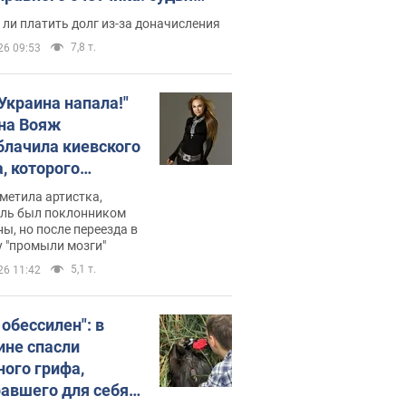
с неожиданное решение
ли платить долг из-за доначисления
7,8 т.
26 09:53
 Украина напала!"
на Вояж
блачила киевского
, которого
омбировали": он
метила артистка,
 русского не знал,
ель был поклонником
ы, но после переезда в
перь хочет
 "промыли мозги"
цида украинцев
5,1 т.
26 11:42
 обессилен": в
ине спасли
ного грифа,
авшего для себя