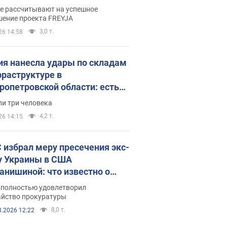
раммы FREYJA: какие
ве рассчитывают на успешное
ния готовятся
шение проекта FREYJA
3,0 т.
26 14:58
ия нанесла удары по складам
фраструктуре в
ропетровской области: есть
бшие и раненые. Фото
ли три человека
4,2 т.
26 14:15
 избрал меру пресечения экс-
у Украины в США
анишиной: что известно о
е полностью удовлетворил
айство прокуратуры
8,0 т.
8.2026 12:22