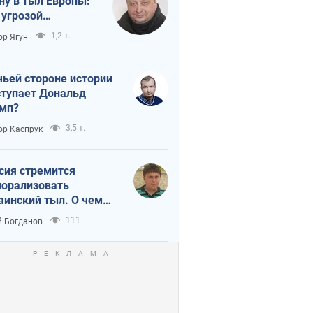
ну в тыл Европы:
 угрозой
тическая
1,2 т.
ор Ягун
истика
чьей стороне истории
тупает Дональд
мп?
3,5 т.
ор Каспрук
сия стремится
орализовать
аинский тыл. О чем
ит себе напомнить
111
 Богданов