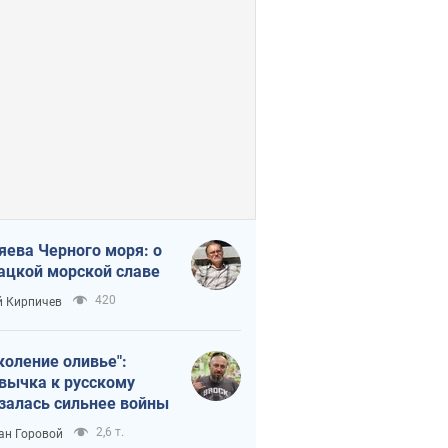
яева Черного моря: о
ацкой морской славе
420
 Кирпичев
коление оливье":
вычка к русскому
залась сильнее войны
2,6 т.
ан Горовой