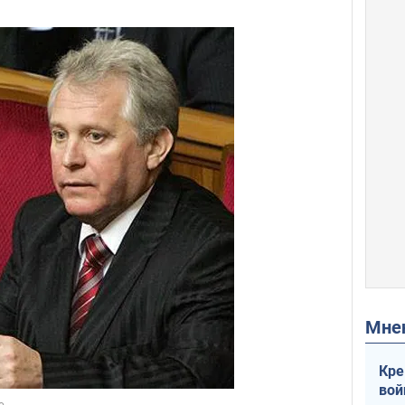
Мн
Кре
вой