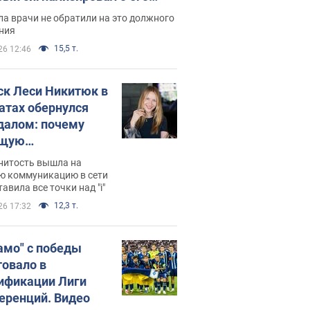
ессивном" раке
а врачи не обратили на это должного
ния
15,5 т.
26 12:46
ск Леси Никитюк в
атах обернулся
далом: почему
ущую
раведливо
нитость вышла на
йтили
ю коммуникацию в сети
тавила все точки над "i"
12,3 т.
26 17:32
амо" с победы
товало в
ификации Лиги
еренций. Видео