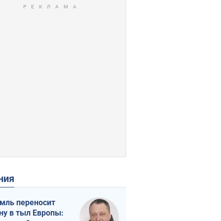
ения
мль переносит
ну в тыл Европы: