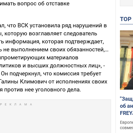
имать вопрос об отставке
TO
л, что ВСК установила ряд нарушений в
ы, которую возглавляет следователь
ть информация, которая подтверждает,
ь не выполнением своих обязанностей,…
мпрометирующих материалов
литиков и высших должностных лиц», -
Он подчеркнул, что комиссия требует
Галины Климович от исполнениях своих
 против нее уголовного дела.
"Защ
об а
FREY
подд
Европ
совме