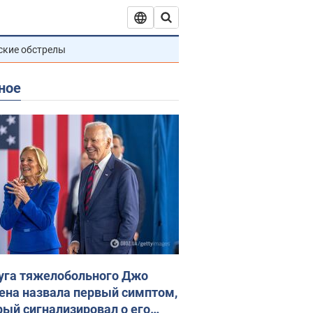
ские обстрелы
ное
уга тяжелобольного Джо
ена назвала первый симптом,
рый сигнализировал о его