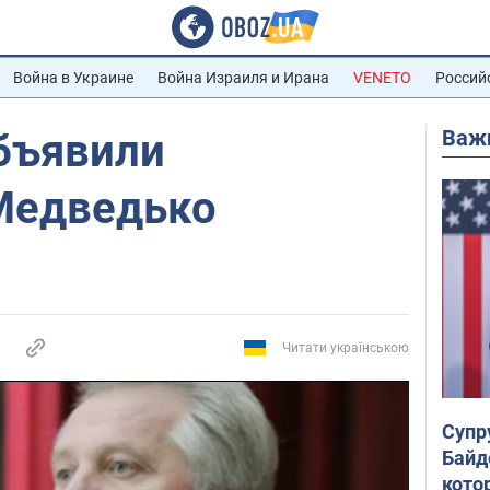
Война в Украине
Война Израиля и Ирана
VENETO
Россий
Важ
бъявили
Медведько
Читати українською
Супр
Байд
кото