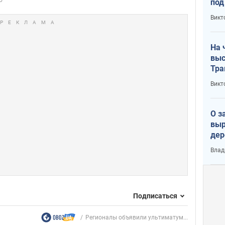
под
кри
Викт
лог
На 
выс
Тра
Викт
О з
выр
дер
что
Влад
Тер
Подписаться
Регионалы объявили ультиматум...