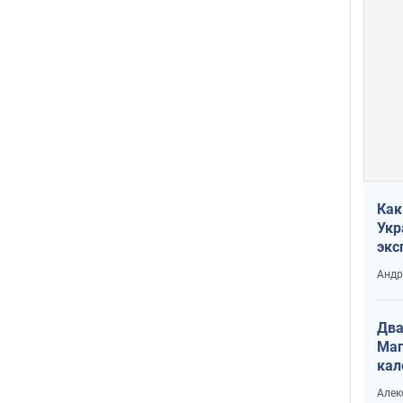
Как
Укр
экс
неф
Андр
Два
Маг
кал
Алек