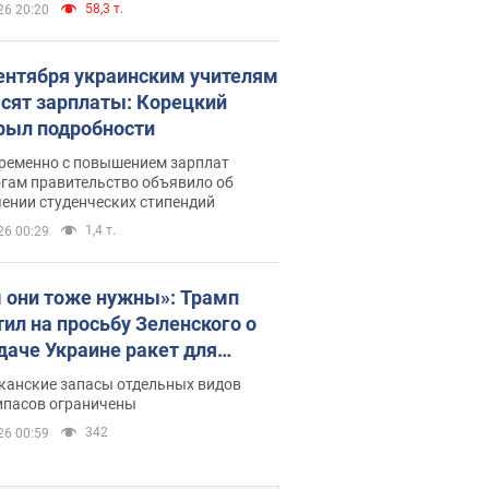
58,3 т.
26 20:20
сентября украинским учителям
сят зарплаты: Корецкий
рыл подробности
ременно с повышением зарплат
огам правительство объявило об
ении студенческих стипендий
1,4 т.
26 00:29
 они тоже нужны»: Трамп
тил на просьбу Зеленского о
даче Украине ракет для
ot
канские запасы отдельных видов
ипасов ограничены
342
26 00:59