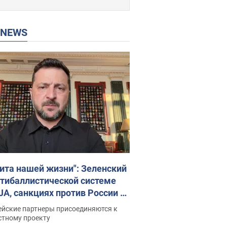
P NEWS
ита нашей жизни": Зеленский
нтибаллистической системе
JA, санкциях против России и
ержке аграриев. Видео
ейские партнеры присоединяются к
стному проекту