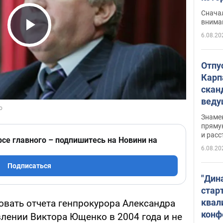
"агр
Сначал
внима
6.08.20
Play Video
Отпу
Карп
скан
вед
несп
Знаме
захе
пряму
и расс
рсе главного – подпишитесь на Новини на
6.08.20
Подписаться
"Дин
стар
квал
овать отчета генпрокурора Александра
конф
влении Виктора Ющенко в 2004 года и не