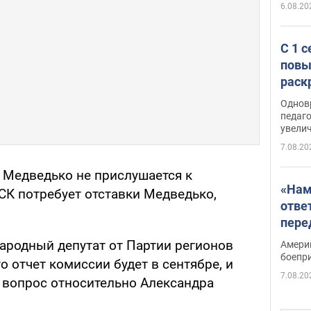
6.08.20
С 1 
повы
раск
Однов
педаг
увелич
7.08.20
р Медведько не прислушается к
«Нам
СК потребует отставки Медведько,
отве
пере
Patri
народный депутат от Партии регионов
Амери
боепр
 отчет комиссии будет в сентябре, и
7.08.20
я вопрос относительно Александра