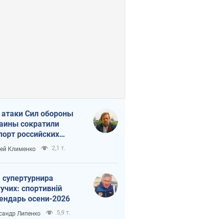
 атаки Сил обороны
аины сократили
порт российских
тепродуктов
2,1 т.
ей Клименко
 супертурнира
учих: спортивній
ендарь осени-2026
5,9 т.
сандр Липенко