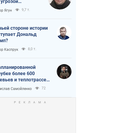
 угрозой
тическая
9,7 т.
ор Ягун
истика
чьей стороне истории
тупает Дональд
мп?
8,0 т.
ор Каспрук
апланированной
убке более 600
евьев и теплотрассе:
 происходит на
72
ислав Самойленко
емках в Киеве