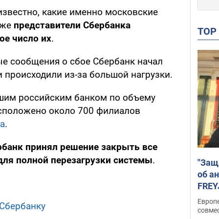
известно, какие именно московские
кже
представители Сбербанка
TO
ое число их
.
ые сообщения о сбое Сбербанк начал
ои происходили из-за большой нагрузки.
йшим российским банком по объему
асположено около 700 филиалов
а
.
рбанк принял решение закрыть все
для полной перезагрузки системы
.
"Защ
об а
FREY
подд
Европ
 Сбербанку
совме