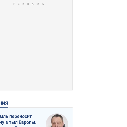
ения
мль переносит
ну в тыл Европы: