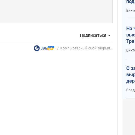
под
кри
Викт
лог
На 
выс
Подписаться
Тра
Компьютерный сбой закрыл...
Викт
О з
выр
дер
что
Влад
Тер