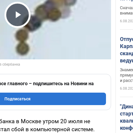
"агр
Сначал
внима
6.08.20
Play Video
Отпу
Карп
скан
вед
несп
Знаме
захе
пряму
и расс
рсе главного – подпишитесь на Новини на
6.08.20
Подписаться
"Дин
стар
квал
банка в Москве утром 20 июля не
конф
стал сбой в компьютерной системе.