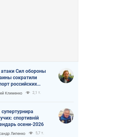
 атаки Сил обороны
аины сократили
порт российских
тепродуктов
2,1 т.
ей Клименко
 супертурнира
учих: спортивній
ендарь осени-2026
5,7 т.
сандр Липенко