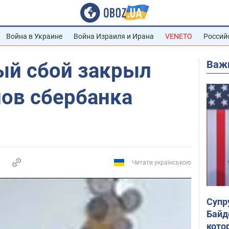
Война в Украине
Война Израиля и Ирана
VENETO
Россий
Важ
й сбой закрыл
лов сбербанка
Читати українською
Супр
Байд
кото