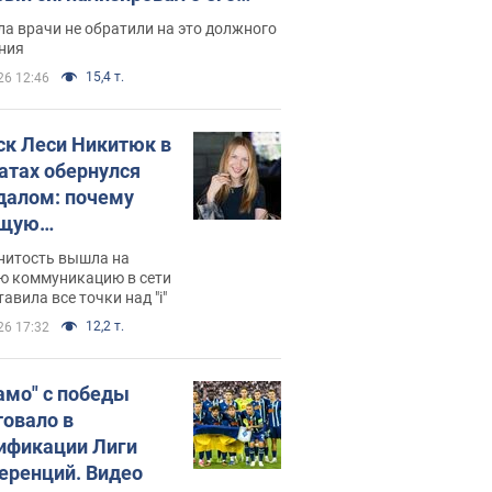
ессивном" раке
а врачи не обратили на это должного
ния
15,4 т.
26 12:46
ск Леси Никитюк в
атах обернулся
далом: почему
ущую
раведливо
нитость вышла на
йтили
ю коммуникацию в сети
тавила все точки над "i"
12,2 т.
26 17:32
амо" с победы
товало в
ификации Лиги
еренций. Видео