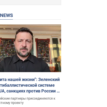
P NEWS
ита нашей жизни": Зеленский
нтибаллистической системе
JA, санкциях против России и
ержке аграриев. Видео
ейские партнеры присоединяются к
стному проекту