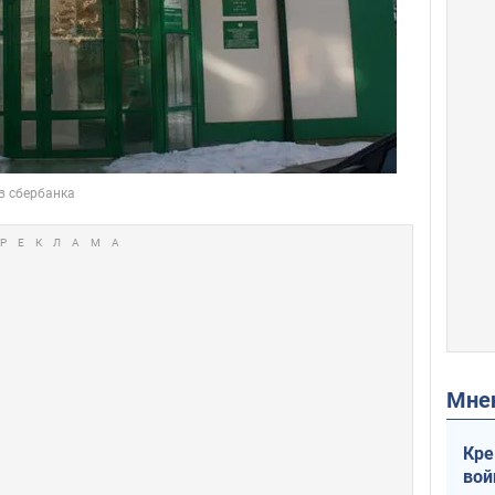
Мн
Кре
вой