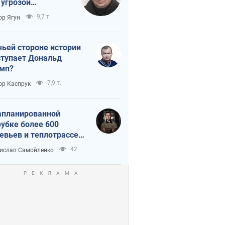
 угрозой
тическая
9,7 т.
ор Ягун
истика
чьей стороне истории
тупает Дональд
мп?
7,9 т.
ор Каспрук
апланированной
убке более 600
евьев и теплотрассе:
 происходит на
42
ислав Самойленко
емках в Киеве