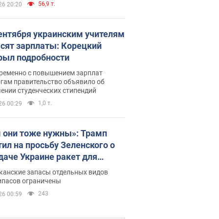
56,9 т.
26 20:20
сентября украинским учителям
сят зарплаты: Корецкий
рыл подробности
ременно с повышением зарплат
огам правительство объявило об
ении студенческих стипендий
1,0 т.
26 00:29
 они тоже нужны»: Трамп
тил на просьбу Зеленского о
даче Украине ракет для
ot
канские запасы отдельных видов
ипасов ограничены
243
26 00:59