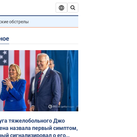
ские обстрелы
ное
уга тяжелобольного Джо
ена назвала первый симптом,
рый сигнализировал о его