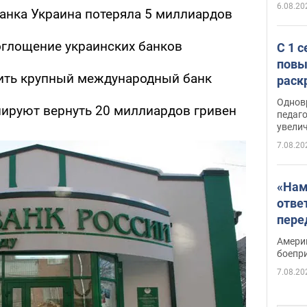
6.08.20
анка Украина потеряла 5 миллиардов
оглощение украинских банков
С 1 
повы
пить крупный международный банк
раск
Однов
ируют вернуть 20 миллиардов гривен
педаг
увелич
7.08.20
«Нам
отве
пере
Patri
Амери
боепр
7.08.20