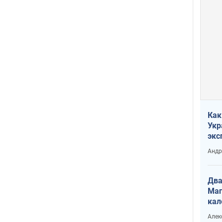
Как
Укр
экс
неф
Андр
Два
Маг
кал
Алек