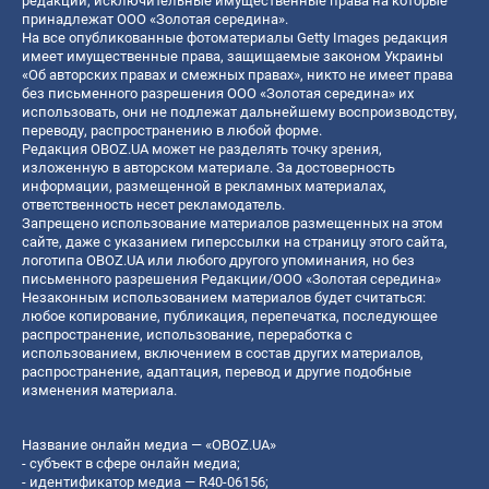
редакции, исключительные имущественные права на которые
принадлежат ООО «Золотая середина».
На все опубликованные фотоматериалы Getty Images редакция
имеет имущественные права, защищаемые законом Украины
«Об авторских правах и смежных правах», никто не имеет права
без письменного разрешения ООО «Золотая середина» их
использовать, они не подлежат дальнейшему воспроизводству,
переводу, распространению в любой форме.
Редакция OBOZ.UA может не разделять точку зрения,
изложенную в авторском материале. За достоверность
информации, размещенной в рекламных материалах,
ответственность несет рекламодатель.
Запрещено использование материалов размещенных на этом
сайте, даже с указанием гиперссылки на страницу этого сайта,
логотипа OBOZ.UA или любого другого упоминания, но без
письменного разрешения Редакции/ООО «Золотая середина»
Незаконным использованием материалов будет считаться:
любое копирование, публикация, перепечатка, последующее
распространение, использование, переработка с
использованием, включением в состав других материалов,
распространение, адаптация, перевод и другие подобные
изменения материала.
Название онлайн медиа — «OBOZ.UA»
- субъект в сфере онлайн медиа;
- идентификатор медиа — R40-06156;