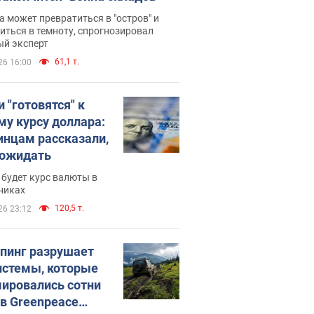
 может превратиться в "остров" и
иться в темноту, спрогнозировал
ый эксперт
61,1 т.
26 16:00
 "готовятся" к
му курсу доллара:
инцам рассказали,
 ожидать
будет курс валюты в
никах
120,5 т.
26 23:12
пинг разрушает
истемы, которые
ировались сотни
 в Greenpeace