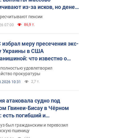
ичивают из-за исков, но денег
ватает
ересчитывают пенсии
86,9 т.
26 07:00
 избрал меру пресечения экс-
у Украины в США
анишиной: что известно о
е полностью удовлетворил
айство прокуратуры
2,7 т.
8.2026 10:31
ия атаковала судно под
ом Гвинеи-Бисау в Чёрном
: есть погибший и
радавшие
руз был гражданским и перевозил
нскую пшеницу