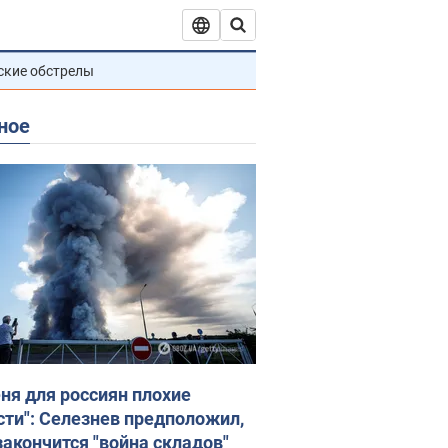
ские обстрелы
ное
еня для россиян плохие
сти": Селезнев предположил,
закончится "война складов"