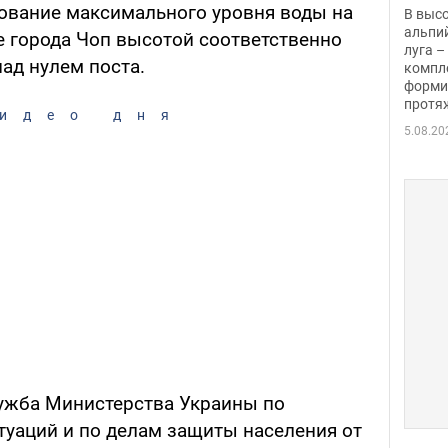
заби
ование максимального уровня воды на
В выс
альпи
е города Чоп высотой соответственно
луга –
над нулем поста.
компл
форми
протяж
идео дня
5.08.20
ужба Министерства Украины по
уаций и по делам защиты населения от