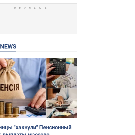
P NEWS
инцы "хакнули" Пенсионный
: выплаты массово