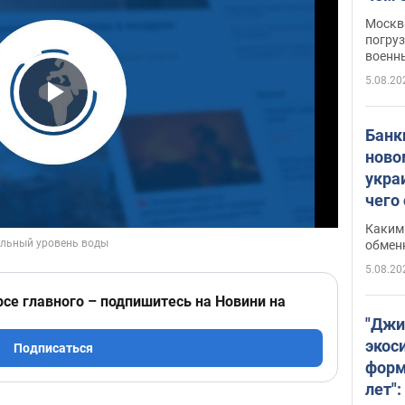
Москва
погруз
военн
5.08.20
Play Video
Банки
ново
укра
чего
Каким 
обмен
5.08.20
рсе главного – подпишитесь на Новини на
"Джи
экос
Подписаться
форм
лет":