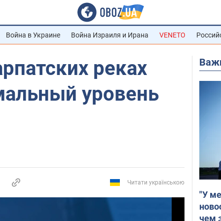
Война в Украине
Война Израиля и Ирана
VENETO
Россий
Важ
арпатских реках
мальный уровень
Читати українською
"У м
ново
чем 