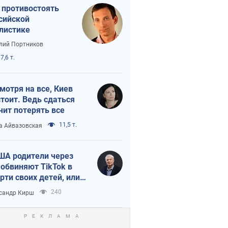
 противостоять
сийской
листике
лий Портников
7,6 т.
мотря на все, Киев
тоит. Ведь сдаться
чит потерять все
11,5 т.
а Айвазовская
ША родители через
 обвиняют TikTok в
рти своих детей, или
ка КНР на молодежь
240
сандр Кирш