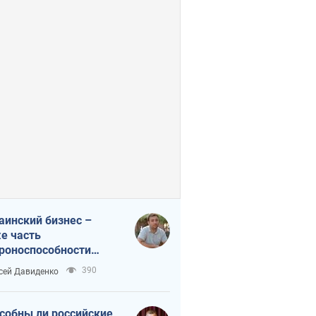
аинский бизнес –
е часть
роноспособности
аны. Не отдавайте их
390
сей Давиденко
ок чужим
собны ли российские