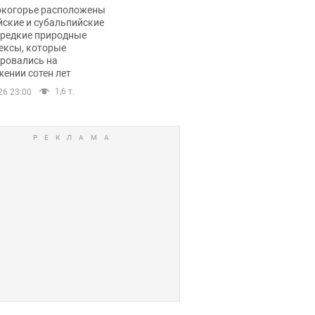
ли тревогу
окогорье расположены
йские и субальпийские
 редкие природные
ексы, которые
ровались на
ении сотен лет
1,6 т.
26 23:00