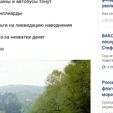
шины и автобусы тонут
увел
не х
миллиарды
Как п
6.08.20
ьги на ликвидацию наводнения
ВАКС
з-за нехватки денег
посл
Стеф
ко
деле
Суд н
ходат
6.0
Росс
флаг
море
пост
Сухог
украи