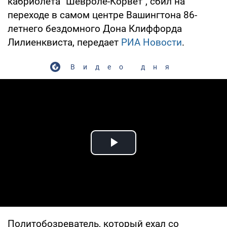
кабриолета "Шевроле-Корвет", сбил на
переходе в самом центре Вашингтона 86-
летнего бездомного Дона Клиффорда
Лилиенквиста, передает
РИА Новости
.
Видео дня
Play Video
Политобозреватель, который ехал со