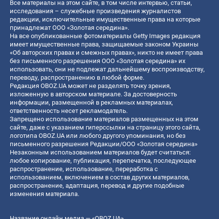
Все материалы на этом сайте, в том числе интервью, статьи,
исследования – служебные произведения журналистов
редакции, исключительные имущественные права на которые
принадлежат ООО «Золотая середина».
На все опубликованные фотоматериалы Getty Images редакция
имеет имущественные права, защищаемые законом Украины
«Об авторских правах и смежных правах», никто не имеет права
без письменного разрешения ООО «Золотая середина» их
использовать, они не подлежат дальнейшему воспроизводству,
переводу, распространению в любой форме.
Редакция OBOZ.UA может не разделять точку зрения,
изложенную в авторском материале. За достоверность
информации, размещенной в рекламных материалах,
ответственность несет рекламодатель.
Запрещено использование материалов размещенных на этом
сайте, даже с указанием гиперссылки на страницу этого сайта,
логотипа OBOZ.UA или любого другого упоминания, но без
письменного разрешения Редакции/ООО «Золотая середина»
Незаконным использованием материалов будет считаться:
любое копирование, публикация, перепечатка, последующее
распространение, использование, переработка с
использованием, включением в состав других материалов,
распространение, адаптация, перевод и другие подобные
изменения материала.
Название онлайн медиа — «OBOZ.UA»