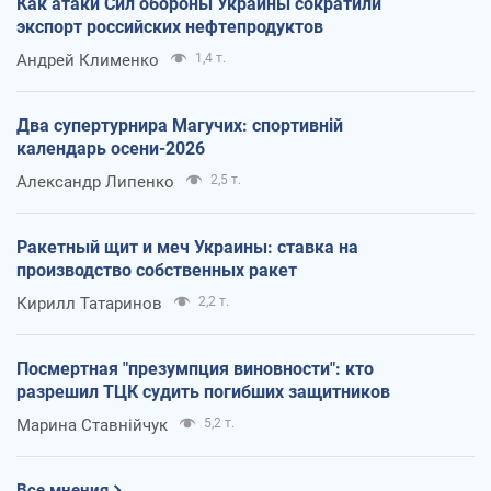
Как атаки Сил обороны Украины сократили
экспорт российских нефтепродуктов
Андрей Клименко
1,4 т.
Два супертурнира Магучих: спортивній
календарь осени-2026
Александр Липенко
2,5 т.
Ракетный щит и меч Украины: ставка на
производство собственных ракет
Кирилл Татаринов
2,2 т.
Посмертная "презумпция виновности": кто
разрешил ТЦК судить погибших защитников
Марина Ставнійчук
5,2 т.
Все мнения