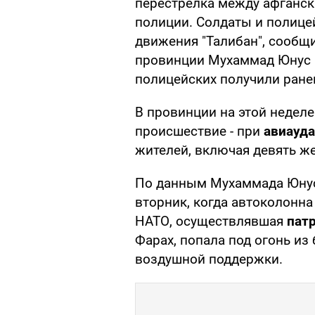
перестрелка между афганс
полиции. Солдаты и полицей
движения "Талибан", сообщи
провинции Мухаммад Юнус Р
полицейских получили ране
В провинции на этой недел
происшествие - при
авиауда
жителей, включая девять ж
По данным Мухаммада Юнус
вторник, когда автоколонн
НАТО, осуществлявшая
пат
Фарах, попала под огонь и
воздушной поддержки.