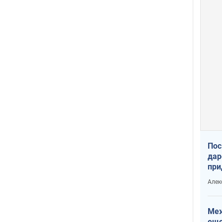
Пос
дар
при
Укр
Алек
Меж
еще