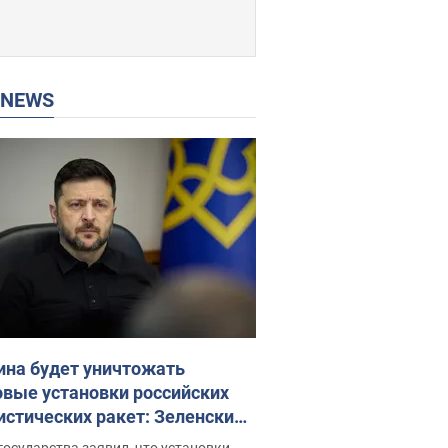
P NEWS
ина будет уничтожать
овые установки российских
истических ракет: Зеленский
ел заседание СНБО
государства заявил, что установки