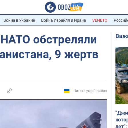
Война в Украине
Война Израиля и Ирана
VENETO
Россий
Важ
 НАТО обстреляли
анистана, 9 жертв
Читати українською
"Джи
кото
лет":