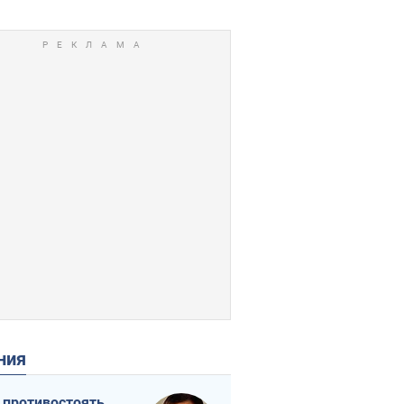
ения
 противостоять