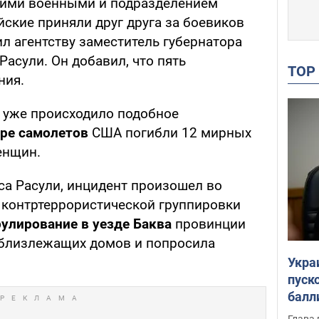
кими военными и подразделением
ские приняли друг друга за боевиков
л агентству заместитель губернатора
асули. Он добавил, что пять
TO
ния.
е уже происходило подобное
ре самолетов
США погибли 12 мирных
енщин.
а Расули, инцидент произошел во
а контртеррористической группировки
рулирование в уезде Баква
провинции
з близлежащих домов и попросила
Укра
пуск
балл
пров
Глава 