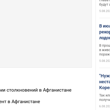
будут
5.08.20
В ию
реко
лодо
обна
В про
в живо
пораж
5.08.20
"Нуж
нест
Коре
ми столкновений в Афганистане
бизн
Так ил
имею
получ
ент в Афганистане
пом
6.08.20