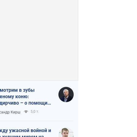
мотрим в зубы
еному коню:
дирчиво – о помощи
аине
5,0 т.
сандр Кирш
ду ужасной войной и
 худшим миром на