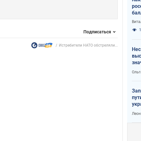
рос
бал
Вита
1
Подписаться
Истребители НАТО обстреляли...
Нес
выс
зна
Ольг
Зап
пут
укр
Леон