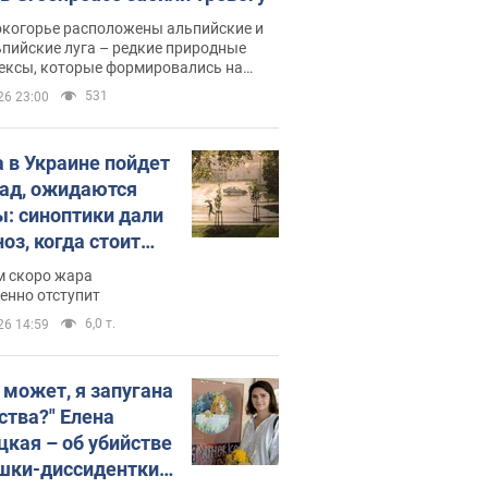
окогорье расположены альпийские и
пийские луга – редкие природные
ексы, которые формировались на
ении сотен лет
531
26 23:00
 в Украине пойдет
пад, ожидаются
ы: синоптики дали
оз, когда стоит
ать изменения
м скоро жара
ды
енно отступит
6,0 т.
26 14:59
, может, я запугана
ства?" Елена
цкая – об убийстве
шки-диссидентки