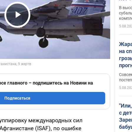
В выс
субаль
компл
Play Video
протяж
5.08.20
Жара
на с
гроз
прогн
ожид
Совсе
пого
постеп
рсе главного – подпишитесь на Новини на
5.08.20
Подписаться
"Или
с дет
Заре
руппировку международных сил
бабу
Афганистане (ISAF), по ошибке