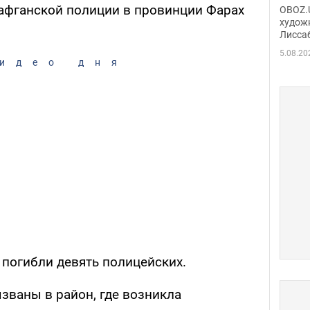
Аллы
афганской полиции в провинции Фарах
OBOZ.U
сына
худож
Лисса
Порт
деть
5.08.20
идео дня
, погибли девять полицейских.
ваны в район, где возникла