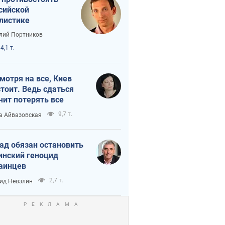
сийской
листике
лий Портников
4,1 т.
мотря на все, Киев
тоит. Ведь сдаться
чит потерять все
9,7 т.
а Айвазовская
ад обязан остановить
инский геноцид
аинцев
2,7 т.
ид Невзлин