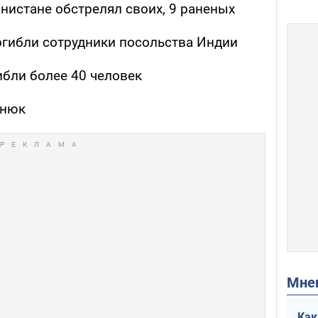
нистане обстрелял своих, 9 раненых
огибли сотрудники посольства Индии
ибли более 40 человек
онюк
Мн
Как