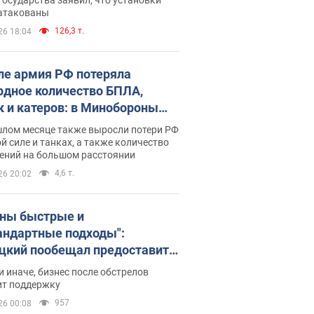
 атакованы
126,3 т.
26 18:04
ле армия РФ потеряла
рдное количество БПЛА,
к и катеров: в Минобороны
родовали статистику
шлом месяце также выросли потери РФ
й силе и танках, а также количество
ений на большом расстоянии
4,6 т.
26 20:02
ны быстрые и
андартные подходы":
цкий пообещал предоставить
есу приоритетный доступ к
и иначе, бизнес после обстрелов
щимся складским
ит поддержку
ещениям
957
26 00:08