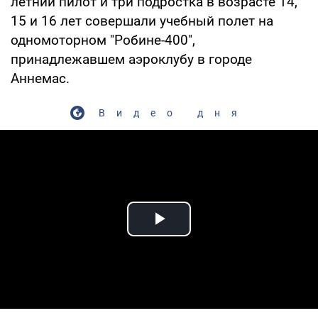
летний пилот и три подростка в возрасте 14,
15 и 16 лет совершали учебный полет на
одномоторном "Робине-400",
принадлежавшем аэроклубу в городе
Аннемас.
Видео дня
Play Video