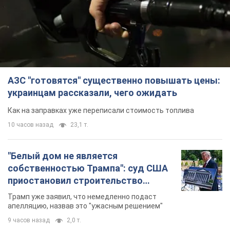
АЗС "готовятся" существенно повышать цены:
украинцам рассказали, чего ожидать
Как на заправках уже переписали стоимость топлива
10 часов назад
23,1 т.
"Белый дом не является
собственностью Трампа": суд США
приостановил строительство
бального зала стоимостью 400 млн
Трамп уже заявил, что немедленно подаст
долларов
апелляцию, назвав это "ужасным решением"
9 часов назад
2,0 т.