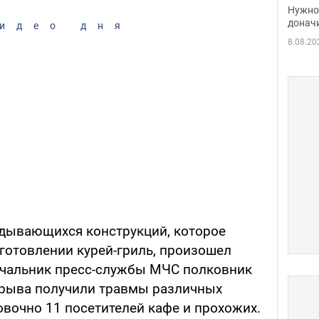
судь
Нужно 
неож
донач
идео дня
8.08.20
ладывающихся конструкций, которое
готовлении курей-гриль, произошел
ачальник пресс-службы МЧС полковник
зрыва получили травмы различных
овочно 11 посетителей кафе и прохожих.