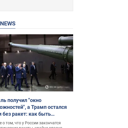
P NEWS
ль получил "окно
ожностей", а Трамп остался
и без ракет: как быть
ине? Интервью с Мельником
 о том, что у России закончатся
тические ракеты, крайне опасно,