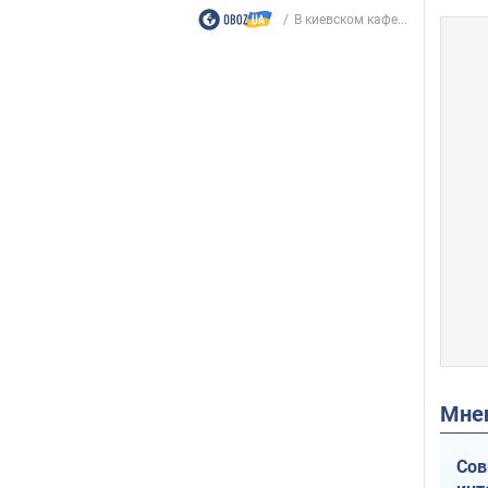
В киевском кафе...
Мн
Сов