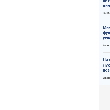
инт
цин
или
Викт
Тра
Мин
фун
усл
вое
Алек
Ни 
Лук
нов
Игар