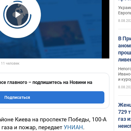
гран
Украин
Европ
8.08.20
Play Video
В Пр
аном
прош
ливе
прев
Непог
Виде
Ивано
и кур
рсе главного – подпишитесь на Новини на
8.08.20
Подписаться
Женщ
729 т
газ 
йоне Киева на проспекте Победы, 100-А
неис
газа и пожар, передает
УНИАН
.