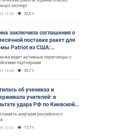
ркнул эксперт
32,5 т.
26 12:00
ина заключила соглашения о
есячной поставке ракет для
емы Patriot из США:
нский раскрыл подробности
акже ведет активные переговоры с
ейскими партнерами
35,7 т.
26 14:08
тилась об учениках и
ерживала учителей: в
льтате удара РФ по Киевской
сти погибли директор
я память жертвам российского
ского лицея, её муж и внук
ра
17,7 т.
26 13:32