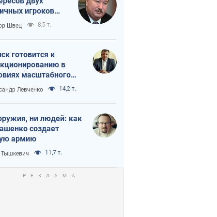
ересов двух
ичных игроков
 тайный план
8,5 т.
ор Швец
мпа и Путина?
ск готовится к
кционированию в
овиях масштабного
нного кризиса
14,2 т.
сандр Левченко
оружия, ни людей: как
ашенко создает
ую армию
11,7 т.
 Тышкевич