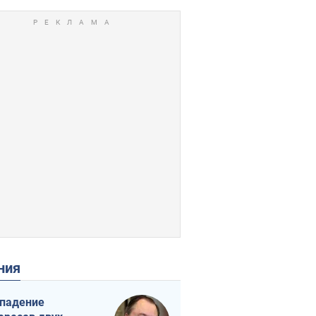
ения
падение