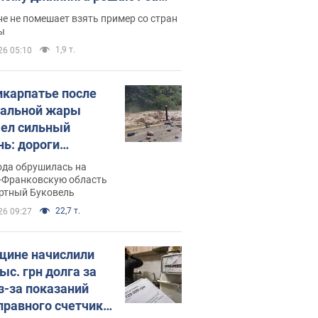
ицей
е не помешает взять пример со стран
ы
1,9 т.
26 05:10
икарпатье после
альной жары
ел сильный
нь: дороги
ратились в реки.
ода обрушилась на
о
-Франковскую область
ортный Буковель
22,7 т.
26 09:27
ине начислили
ыс. грн долга за
из-за показаний
правного счетчика: