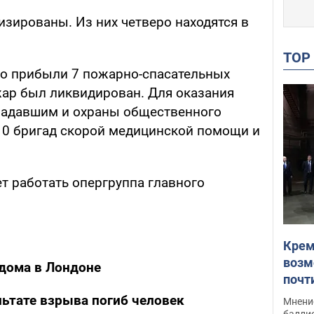
изированы. Из них четверо находятся в
TO
но прибыли 7 пожарно-спасательных
жар был ликвидирован. Для оказания
адавшим и охраны общественного
10 бригад скорой медицинской помощи и
т работать опергруппа главного
Крем
возм
 дома в Лондоне
почт
Укра
льтате взрыва погиб человек
Мнение
баллис