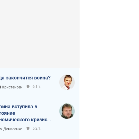
да закончится война?
6,1 т.
 Христензен
аина вступила в
тояние
номического кризиса.
ь ли свет в конце
5,2 т.
м Денисенко
неля?