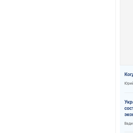
Ког
Юрий
Укр
сос
эко
Ест
Вади
тун