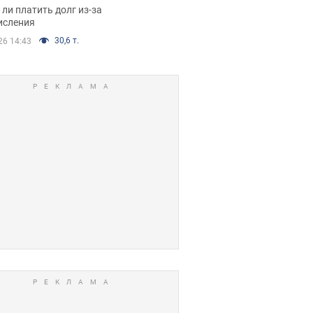
я вынес
ли платить долг из-за
иданное решение
исления
30,6 т.
26 14:43