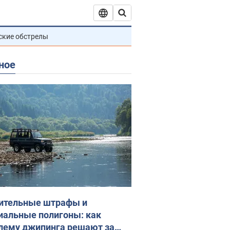
ские обстрелы
ное
ительные штрафы и
иальные полигоны: как
лему джипинга решают за