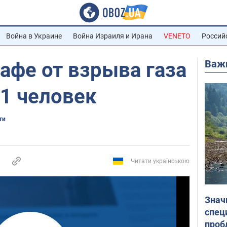
Война в Украине
Война Израиля и Ирана
VENETO
Россий
Важ
афе от взрыва газа
1 человек
ти
Читати українською
Знач
спец
проб