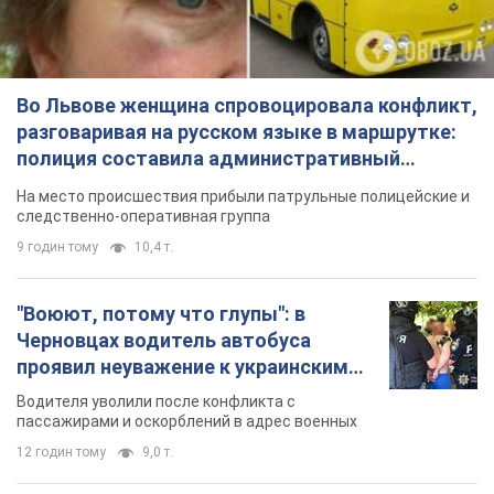
Во Львове женщина спровоцировала конфликт,
разговаривая на русском языке в маршрутке:
полиция составила административный
протокол. Видео
На место происшествия прибыли патрульные полицейские и
следственно-оперативная группа
9 годин тому
10,4 т.
"Воюют, потому что глупы": в
Черновцах водитель автобуса
проявил неуважение к украинским
военным и поплатился за это.
Водителя уволили после конфликта с
Видео
пассажирами и оскорблений в адрес военных
12 годин тому
9,0 т.