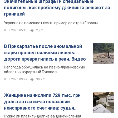
Значительные штрафы и специальные
полигоны: как проблему джипинга решают за
границей
Украине не помешает взять пример со стран Европы
8.08.2026 05:10
2,2 т.
В Прикарпатье после аномальной
жары прошел сильный ливень:
дороги превратились в реки. Видео
Непогода обрушилась на Ивано-Франковскую
область и курортный Буковель
8.08.2026 09:27
30,2 т.
Женщине начислили 729 тыс. грн
долга за газ из-за показаний
неисправного счетчика: судья
вынес неожиданное решение
Нужно ли платить долг из-за доначисления