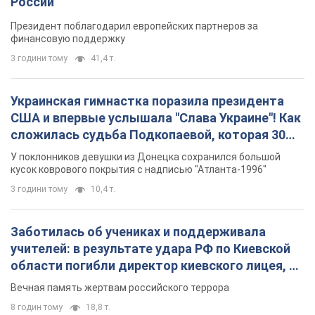
России
Президент поблагодарил европейских партнеров за
финансовую поддержку
3 години тому
41,4 т.
Украинская гимнастка поразила президента
США и впервые услышала "Слава Украине"! Как
сложилась судьба Подкопаевой, которая 30
лет назад завоевала "золото" Олимпиады
У поклонников девушки из Донецка сохранился большой
кусок коврового покрытия с надписью "Атланта-1996"
3 години тому
10,4 т.
Заботилась об учениках и поддерживала
учителей: в результате удара РФ по Киевской
области погибли директор киевского лицея, её
муж и внук
Вечная память жертвам российского террора
8 годин тому
18,8 т.