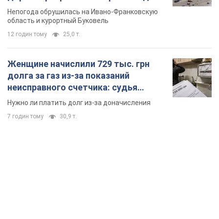
Непогода обрушилась на Ивано-Франковскую
область и курортный Буковель
12 годин тому
25,0 т.
Женщине начислили 729 тыс. грн
долга за газ из-за показаний
неисправного счетчика: судья
вынес неожиданное решение
Нужно ли платить долг из-за доначисления
7 годин тому
30,9 т.