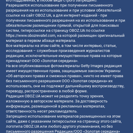
его поддоменах, в любом виде строго запрещено.
Разрешается использование при получении письменного
разрешения на их использование и при условии обязательной
ссылки на сайт OBOZ.UA, а для интернет-изданий - при
получении письменного разрешения на их использование и при
обязательном размещении прямой, открытой для поисковых
систем, гиперссылки на страницу OBOZ.UA по ссылке
https://www.obozrevatel.com
, на которой размещен оригинальный
материал в первом абзаце материала.
Все материалы на этом сайте, в том числе интервью, статьи,
исследования – служебные произведения журналистов
редакции, исключительные имущественные права на которые
принадлежат ООО «Золотая середина».
На все опубликованные фотоматериалы Getty Images редакция
имеет имущественные права, защищаемые законом Украины
«Об авторских правах и смежных правах», никто не имеет права
без письменного разрешения ООО «Золотая середина» их
использовать, они не подлежат дальнейшему воспроизводству,
переводу, распространению в любой форме.
Редакция OBOZ.UA может не разделять точку зрения,
изложенную в авторском материале. За достоверность
информации, размещенной в рекламных материалах,
ответственность несет рекламодатель.
Запрещено использование материалов размещенных на этом
сайте, даже с указанием гиперссылки на страницу этого сайта,
логотипа OBOZ.UA или любого другого упоминания, но без
письменного разрешения Редакции/ООО «Золотая середина»