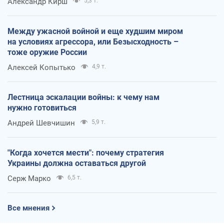
Александр Кирш
5,3 т.
Между ужасной войной и еще худшим миром
на условиях агрессора, или Безысходность –
тоже оружие России
Алексей Копытько
4,9 т.
Лестница эскалации войны: к чему нам
нужно готовиться
Андрей Шевчишин
5,9 т.
"Когда хочется мести": почему стратегия
Украины должна оставаться другой
Серж Марко
6,5 т.
Все мнения