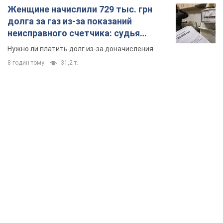
Женщине начислили 729 тыс. грн
долга за газ из-за показаний
неисправного счетчика: судья
вынес неожиданное решение
Нужно ли платить долг из-за доначисления
8 годин тому
31,2 т.