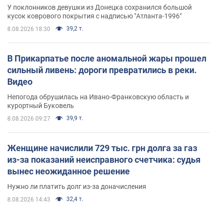
назад завоевала "золото" Олимпиады
У поклонников девушки из Донецка сохранился большой
кусок коврового покрытия с надписью "Атланта-1996"
39,2 т.
8.08.2026 18:30
В Прикарпатье после аномальной жары прошел
сильный ливень: дороги превратились в реки.
Видео
Непогода обрушилась на Ивано-Франковскую область и
курортный Буковель
39,9 т.
8.08.2026 09:27
Женщине начислили 729 тыс. грн долга за газ
из-за показаний неисправного счетчика: судья
вынес неожиданное решение
Нужно ли платить долг из-за доначисления
32,4 т.
8.08.2026 14:43