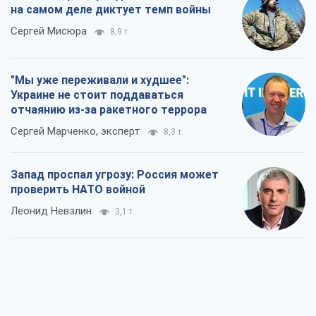
проверить НАТО войной
Леонид Невзлин
3,1 т.
"Варта" и "Новатор" выдержали
пулеметный обстрел и удар FPV-дрона,
сохранив жизнь офицеру ВСУ
Украинская Бронетехника
3,1 т.