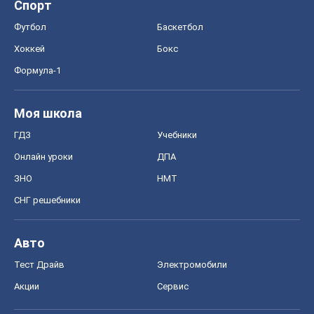
СНГ решебники
Авто
Тест Драйв
Электромобили
Акции
Сервис
Food Oboz
Рецепты
Напитки
Диеты
Экономика
Рынки и компании
Mакроэкономика
MedOboz