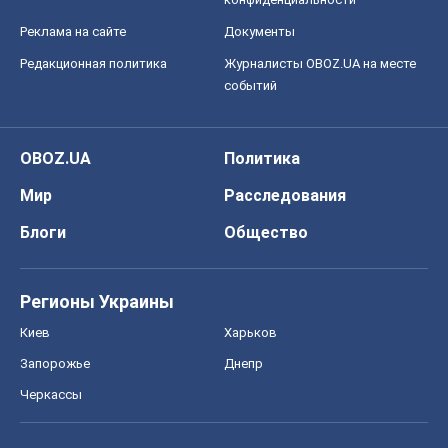
Регионы Украины
Киев
Харьков
Запорожье
Днепр
Черкассы
Спорт
Футбол
Баскетбол
Хоккей
Бокс
Формула-1
Моя школа
ГДЗ
Учебники
Онлайн уроки
ДПА
ЗНО
НМТ