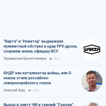
КНДР как катализатор войны, или О
новом этапе российско-
северокорейского союза
Алексей Кущ
3,2 т.
Выход в элиту ЧМ и триумф "Сокола":
что происходит в украинском хоккее
Александр Липенко
1,2 т.
Что ожидает украинцев в 2026-2028
годах? Основные выводы из новых
прогнозов от НБУ
Василий Фурман
22,2 т.
Все мнения