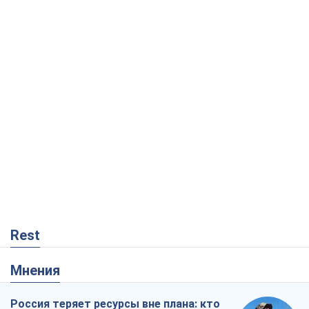
Rest
Мнения
Россия теряет ресурсы вне плана: кто
на самом деле диктует темп войны
Сергей Мисюра
8,9 т.
"Мы уже переживали и худшее":
Украине не стоит поддаваться
отчаянию из-за ракетного террора
Сергей Марченко, эксперт
8,3 т.
Запад проспал угрозу: Россия может