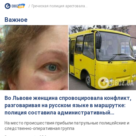
Во Львове женщина спровоцировала конфликт,
разговаривая на русском языке в маршрутке:
полиция составила административный
протокол. Видео
На место происшествия прибыли патрульные полицейские и
следственно-оперативная группа
8 часов назад
10,1 т.
"Воюют, потому что глупы": в
Черновцах водитель автобуса
проявил неуважение к украинским
военным и поплатился за это.
Водителя уволили после конфликта с
Видео
пассажирами и оскорблений в адрес военных
11 часов назад
8,9 т.
"Не следит за сексуальностью": в