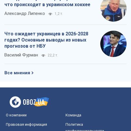
О компании
Команда
Правовая информация
Политика
конфиденциальности
Реклама на сайте
Документы
Редакционная политика
Журналисты OBOZ.UA на месте
событий
OBOZ.UA
Политика
Мир
Расследования
Блоги
Общество