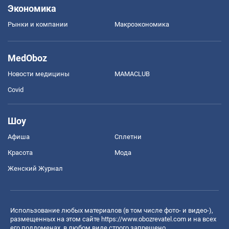
Экономика
Рынки и компании
Mакроэкономика
MedOboz
Новости медицины
MAMACLUB
Covid
Шоу
Афиша
Сплетни
Красота
Мода
Женский Журнал
Использование любых материалов (в том числе фото- и видео-),
размещенных на этом сайте
https://www.obozrevatel.com
и на всех
его поддоменах, в любом виде строго запрещено.