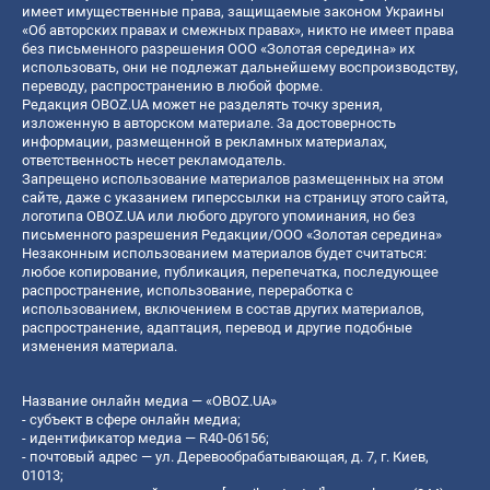
имеет имущественные права, защищаемые законом Украины
«Об авторских правах и смежных правах», никто не имеет права
без письменного разрешения ООО «Золотая середина» их
использовать, они не подлежат дальнейшему воспроизводству,
переводу, распространению в любой форме.
Редакция OBOZ.UA может не разделять точку зрения,
изложенную в авторском материале. За достоверность
информации, размещенной в рекламных материалах,
ответственность несет рекламодатель.
Запрещено использование материалов размещенных на этом
сайте, даже с указанием гиперссылки на страницу этого сайта,
логотипа OBOZ.UA или любого другого упоминания, но без
письменного разрешения Редакции/ООО «Золотая середина»
Незаконным использованием материалов будет считаться:
любое копирование, публикация, перепечатка, последующее
распространение, использование, переработка с
использованием, включением в состав других материалов,
распространение, адаптация, перевод и другие подобные
изменения материала.
Название онлайн медиа — «OBOZ.UA»
- субъект в сфере онлайн медиа;
- идентификатор медиа — R40-06156;
- почтовый адрес — ул. Деревообрабатывающая, д. 7, г. Киев,
01013;