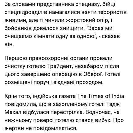
За словами представника спецназу, бійці
спецпідрозділів намагалися взяти терористів
живими, але ті чинили жорстокий опір, і
бойовиків довелося знищити. "Зараз ми
очищаємо кімнати одну за одною", - сказав
він.
Першою правоохоронні органи провели
очистку готелю Трайдент, незабаром після
цього завершено операцію в Оберої. Готелі
розміщені поруч і з'єднані проходом.
Крім того, індійська газета The Times of India
повідомила, що в захопленому готелі Тадж
Махал відбулася перестрілка. Водночас, на
нижньому поверсі готелю стався вибух. Про
жертви не повідомляється.