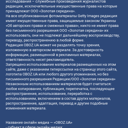
исследования – служебные произведения журналистов
редакции, исключительные имущественные права на которые
принадлежат ООО «Золотая середина».
На все опубликованные фотоматериалы Getty Images редакция
имеет имущественные права, защищаемые законом Украины
«Об авторских правах и смежных правах», никто не имеет права
без письменного разрешения ООО «Золотая середина» их
использовать, они не подлежат дальнейшему воспроизводству,
переводу, распространению в любой форме.
Редакция OBOZ.UA может не разделять точку зрения,
изложенную в авторском материале. За достоверность
информации, размещенной в рекламных материалах,
ответственность несет рекламодатель.
Запрещено использование материалов размещенных на этом
сайте, даже с указанием гиперссылки на страницу этого сайта,
логотипа OBOZ.UA или любого другого упоминания, но без
письменного разрешения Редакции/ООО «Золотая середина»
Незаконным использованием материалов будет считаться:
любое копирование, публикация, перепечатка, последующее
распространение, использование, переработка с
использованием, включением в состав других материалов,
распространение, адаптация, перевод и другие подобные
изменения материала.
Название онлайн медиа — «OBOZ.UA»
- субъект в сфере онлайн медиа;