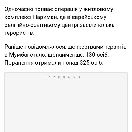
Одночасно триває операція у житловому
комплексі Нариман, де в єврейському
релігійно-освітньому центрі засіли кілька
терористів.
Раніше повідомлялося, що жертвами терактів
в Мумбаї стало, щонайменше, 130 осіб.
Поранення отримали понад 325 осіб.