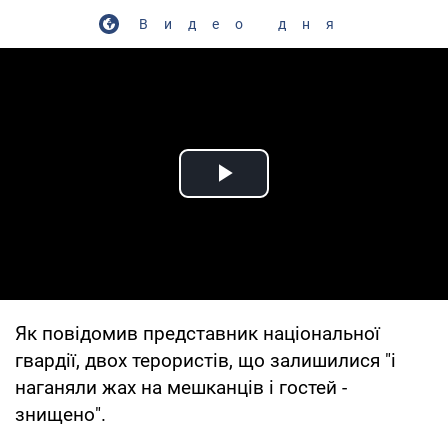
Видео дня
Play Video
Як повідомив представник національної
гвардії, двох терористів, що залишилися "і
наганяли жах на мешканців і гостей -
знищено".