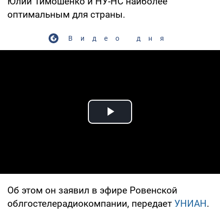
Юлии Тимошенко и НУ-НС наиболее
оптимальным для страны.
Видео дня
Play Video
Об этом он заявил в эфире Ровенской
облгостелерадиокомпании, передает
УНИАН
.