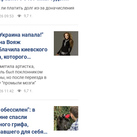
с неожиданное решение
ли платить долг из-за доначисления
9,7 т.
26 09:53
 Украина напала!"
на Вояж
блачила киевского
, которого
омбировали": он
метила артистка,
 русского не знал,
ель был поклонником
ы, но после переезда в
перь хочет
 "промыли мозги"
цида украинцев
6,7 т.
26 11:42
 обессилен": в
ине спасли
ного грифа,
авшего для себя