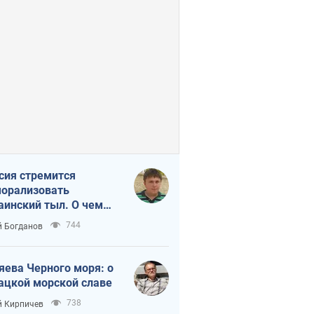
сия стремится
орализовать
аинский тыл. О чем
ит себе напомнить
744
 Богданов
яева Черного моря: о
ацкой морской славе
738
 Кирпичев