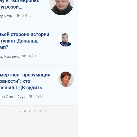
ну в тыл Европы:
 угрозой
тическая
2,4 т.
ор Ягун
истика
чьей стороне истории
тупает Дональд
мп?
4,2 т.
ор Каспрук
мертная "презумпция
овности": кто
решил ТЦК судить
ибших защитников
495
на Ставнійчук