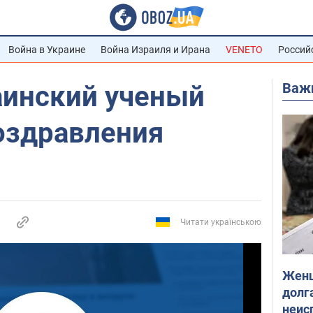
Война в Украине
Война Израиля и Ирана
VENETO
Россий
Важ
аинский ученый
оздравления
Читати українською
Женщ
долга
неис