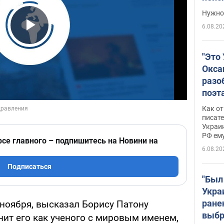
выне
Нужно 
6.08.20
Play Video
"Это
Окса
разо
поэта
"заз
Как от
даже
писат
Украин
а те
РФ ему
гено
рсе главного – подпишитесь на Новини на
6.08.20
Подписаться
"Был
Укра
ране
 ноября, высказал Борису Патону
выбр
енит его как ученого с мировым именем,