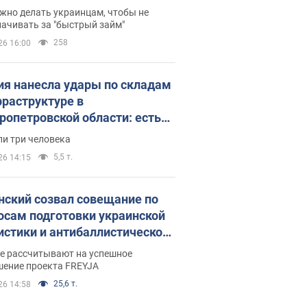
 деньги
жно делать украинцам, чтобы не
ачивать за "быстрый займ"
258
26 16:00
ия нанесла удары по складам
фраструктуре в
ропетровской области: есть
бшие и раненые. Фото
ли три человека
5,5 т.
26 14:15
нский созвал совещание по
осам подготовки украинской
истики и антибаллистической
раммы FREYJA: какие
ве рассчитывают на успешное
ния готовятся
шение проекта FREYJA
25,6 т.
26 14:58