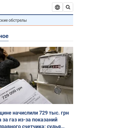
ские обстрелы
ное
ине начислили 729 тыс. грн
 за газ из-за показаний
правного счетчика: судья