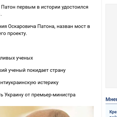
 Патон первым в истории удостоился
.
ения Оскаровича Патона, назван мост в
го проекту.
тливых ученых
ий ученый покидает страну
антиукраинскую истерику
ь Украину от премьер-министра
Мн
Кре