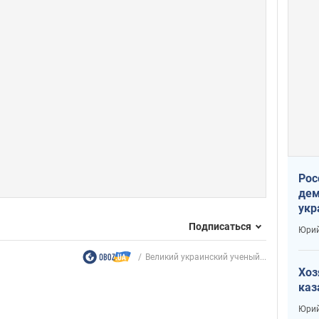
Рос
дем
укр
сто
Подписаться
Юрий
Великий украинский ученый...
Хоз
каз
Юрий