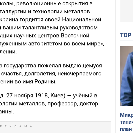
колы, революционные открытия в
таллургии и технологии металлов
краина гордится своей Национальной
од вашим талантливым руководством
TO
дущих научных центров Восточной
уженным авторитетом во всем мире», -
лении.
ава государства пожелал выдающемуся
 счастья, долголетия, неисчерпаемого
ений во имя Родины.
д. 27 ноября 1918, Киев) — учёный в
ологии металлов, профессор, доктор
раины.
Микр
типи
план