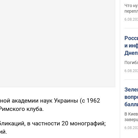
свои
Что ну
перепл
6.08.20
Росс
и ин
Днеп
поги
Погиб
6.08.20
Зеле
вопр
ной академии наук Украины (с 1962
балл
Римского клуба.
прог
В Кие
реше
завер
ликаций, в частности 20 монографий;
6.08.20
ий.