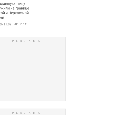
пичный маршрут.
адавшую птицу
ужили на границе
кой и Черкасской
тей
2,7 т.
26 11:09