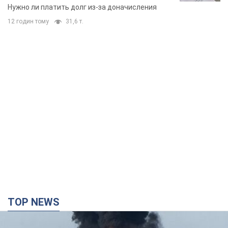
вынес неожиданное решение
Нужно ли платить долг из-за доначисления
12 годин тому
31,6 т.
TOP NEWS