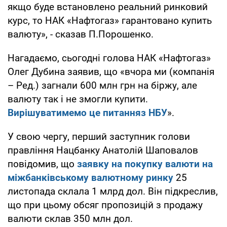
якщо буде встановлено реальний ринковий
курс, то НАК «Нафтогаз» гарантовано купить
валюту», - сказав П.Порошенко.
Нагадаємо, сьогодні голова НАК «Нафтогаз»
Олег Дубина заявив, що «вчора ми (компанія
– Ред.) загнали 600 млн грн на біржу, але
валюту так і не змогли купити.
Вирішуватимемо це питання
з
НБУ
».
У свою чергу, перший заступник голови
правління Нацбанку Анатолій Шаповалов
повідомив, що
заявк
у
на покупку валют
и
на
м
і
жбанк
і
вс
ь
ком
у
валютном
у
р
и
нк
у
25
листопада склала 1 млрд дол. Він підкреслив,
що при цьому обсяг пропозицій з продажу
валюти склав 350 млн дол.