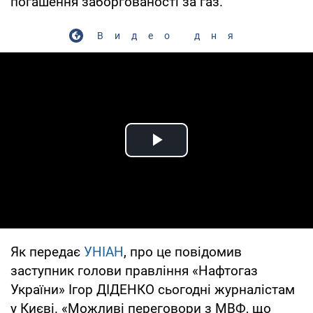
погашення заборгованості за газ.
Видео дня
Play Video
Як передає
УНІАН
, про це повідомив
заступник голови правління «Нафтогаз
України» Ігор ДІДЕНКО сьогодні журналістам
у Києві. «Можливі переговори з МВФ, що