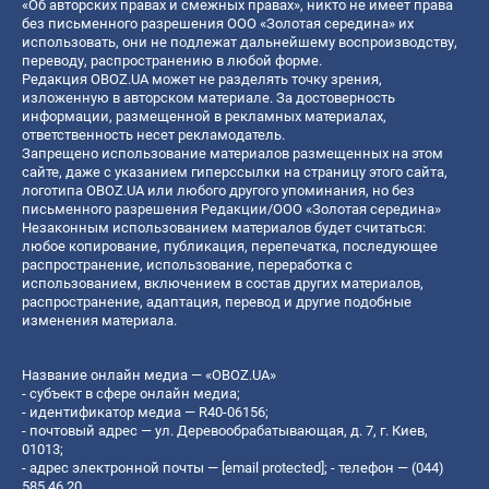
«Об авторских правах и смежных правах», никто не имеет права
без письменного разрешения ООО «Золотая середина» их
использовать, они не подлежат дальнейшему воспроизводству,
переводу, распространению в любой форме.
Редакция OBOZ.UA может не разделять точку зрения,
изложенную в авторском материале. За достоверность
информации, размещенной в рекламных материалах,
ответственность несет рекламодатель.
Запрещено использование материалов размещенных на этом
сайте, даже с указанием гиперссылки на страницу этого сайта,
логотипа OBOZ.UA или любого другого упоминания, но без
письменного разрешения Редакции/ООО «Золотая середина»
Незаконным использованием материалов будет считаться:
любое копирование, публикация, перепечатка, последующее
распространение, использование, переработка с
использованием, включением в состав других материалов,
распространение, адаптация, перевод и другие подобные
изменения материала.
Название онлайн медиа — «OBOZ.UA»
- субъект в сфере онлайн медиа;
- идентификатор медиа — R40-06156;
- почтовый адрес — ул. Деревообрабатывающая, д. 7, г. Киев,
01013;
- адрес электронной почты —
[email protected]
; - телефон — (044)
585 46 20