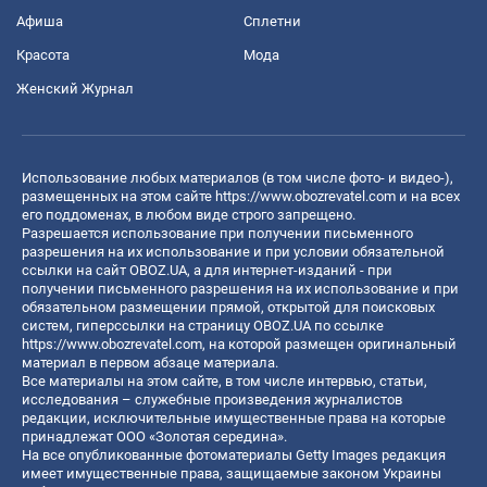
Афиша
Сплетни
Красота
Мода
Женский Журнал
Использование любых материалов (в том числе фото- и видео-),
размещенных на этом сайте
https://www.obozrevatel.com
и на всех
его поддоменах, в любом виде строго запрещено.
Разрешается использование при получении письменного
разрешения на их использование и при условии обязательной
ссылки на сайт OBOZ.UA, а для интернет-изданий - при
получении письменного разрешения на их использование и при
обязательном размещении прямой, открытой для поисковых
систем, гиперссылки на страницу OBOZ.UA по ссылке
https://www.obozrevatel.com
, на которой размещен оригинальный
материал в первом абзаце материала.
Все материалы на этом сайте, в том числе интервью, статьи,
исследования – служебные произведения журналистов
редакции, исключительные имущественные права на которые
принадлежат ООО «Золотая середина».
На все опубликованные фотоматериалы Getty Images редакция
имеет имущественные права, защищаемые законом Украины