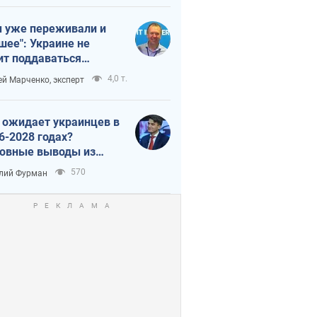
 уже переживали и
шее": Украине не
ит поддаваться
аянию из-за
4,0 т.
ей Марченко, эксперт
етного террора
 ожидает украинцев в
6-2028 годах?
овные выводы из
ых прогнозов от НБУ
570
лий Фурман