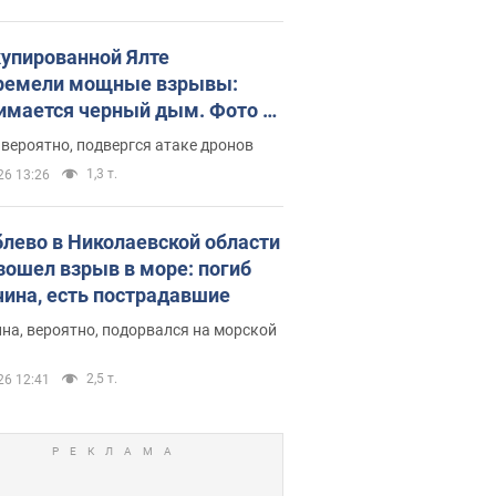
купированной Ялте
ремели мощные взрывы:
имается черный дым. Фото и
о
 вероятно, подвергся атаке дронов
1,3 т.
26 13:26
блево в Николаевской области
зошел взрыв в море: погиб
ина, есть пострадавшие
на, вероятно, подорвался на морской
2,5 т.
26 12:41