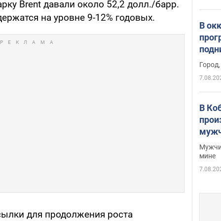
рку Brent давали около 52,2 долл./барр.
ержатся на уровне 9-12% годовых.
В ок
прог
подн
виде
Город,
7.08.20
В Ко
прои
мужч
Мужчи
мине
7.08.20
сылки для продолжения роста