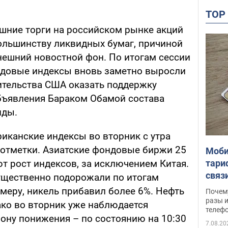
TO
яшние торги на российском рынке акций
ольшинству ликвидных бумаг, причиной
нешний новостной фон. По итогам сессии
ндовые индексы вновь заметно выросли
ительства США оказать поддержку
 объявления Бараком Обамой состава
нды.
иканские индексы во вторник с утра
 отметки. Азиатские фондовые биржи 25
Моби
тари
т рост индексов, за исключением Китая.
связ
щественно подорожали по итогам
жало
имеру, никель прибавил более 6%. Нефть
Почем
разы и
ако во вторник уже наблюдается
телеф
рону понижения – по состоянию на 10:30
7.08.20