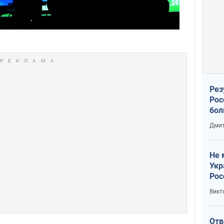
Рез
Рос
бол
Дмит
Не 
Укр
Рос
Викт
Отв