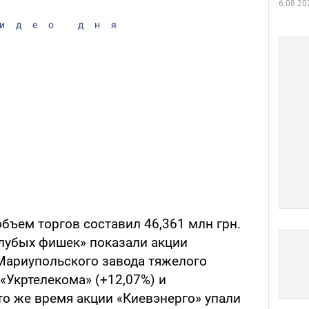
6.08.20
идео дня
 объем торгов составил 46,361 млн грн.
лубых фишек» показали акции
 Мариупольского завода тяжелого
«Укртелекома» (+12,07%) и
 то же время акции «Киевэнерго» упали