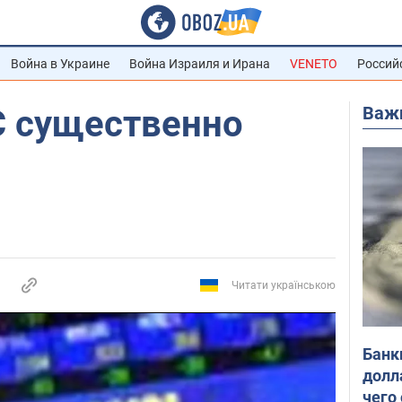
Война в Украине
Война Израиля и Ирана
VENETO
Россий
Важ
 существенно
Читати українською
Банк
долл
чего