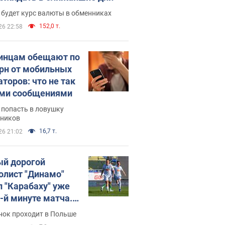
 будет курс валюты в обменниках
152,0 т.
26 22:58
инцам обещают по
грн от мобильных
аторов: что не так
ими сообщениями
 попасть в ловушку
ников
16,7 т.
26 21:02
й дорогой
олист "Динамо"
л "Карабаху" уже
0-й минуте матча.
о
нок проходит в Польше