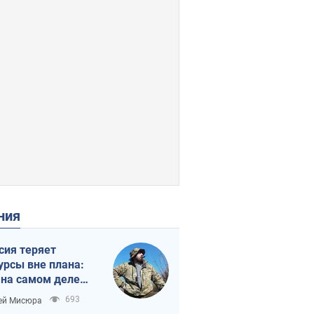
ения
сия теряет
урсы вне плана:
 на самом деле
тует темп войны
693
ей Мисюра