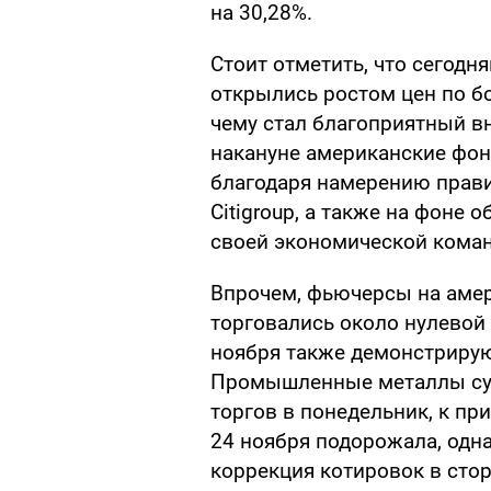
на 30,28%.
Стоит отметить, что сегодн
открылись ростом цен по б
чему стал благоприятный в
накануне американские фо
благодаря намерению прав
Citigroup, а также на фоне
своей экономической кома
Впрочем, фьючерсы на амер
торговались около нулевой
ноября также демонстрирую
Промышленные металлы су
торгов в понедельник, к пр
24 ноября подорожала, одн
коррекция котировок в сто