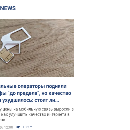
P NEWS
льные операторы подняли
фы "до предела", но качество
и ухудшилось: стоит ли
ваться на цены
у цены на мобильную связь выросли в
 как улучшить качество интернета в
оне
13,2 т.
26 12:00