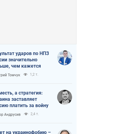
ультат ударов по НПЗ
сии значительно
ьше, чем кажется
1,2 т.
рий Томчук
месть, а стратегия:
аина заставляет
сию платить за войну
2,4 т.
ор Андрусив
ет на украинофобию –