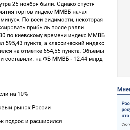
утра 25 ноября были. Однако спустя
рытия торгов индекс ММВБ начал
«минус». По всей видимости, некоторая
ксировать прибыль после ралли
1:30 по киевскому времени индекс ММВБ
л 595,43 пункта, а классический индекс
ился на отметке 654,55 пункта. Объемы
и составили: на ФБ ММВБ - 12,44 млрд
Мн
сли на 10%
Рос
овый рынок России
рес
кто
к подрос и расширился
дик
Серг