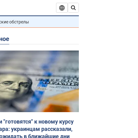
ские обстрелы
ное
и "готовятся" к новому курсу
ара: украинцам рассказали,
 ожидать в ближайшие дни