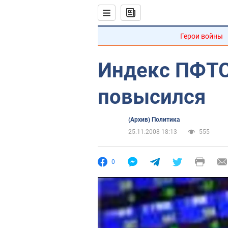
Герои войны
Индекс ПФТС
повысился
(Архив) Политика
25.11.2008 18:13
555
0