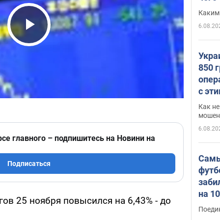
Каким
6.08.20
Play Video
Укра
850 
опер
с эт
Как не
мошен
6.08.20
рсе главного – подпишитесь на Новини на
Самы
Подписаться
футб
заби
на 1
ов 25 ноября повысился на 6,43% - до
Виде
Поеди