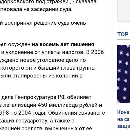
дорковского под стражей", - сказала
ствовала на заседании суда.
ий воспринял решение суда очень
TO
был осужден
на восемь лет лишения
и уклонение от уплаты налогов. В 2006
буждено новое уголовное дело по
 которого он и бывший глава группы
были этапированы из колонии в
 дела Генпрокуратура РФ обвиняет
в легализации 450 миллиарда рублей и
Коне
998 по 2004 годы. Обвинения связаны с
на с
щих государству, а также с
защи
изацией средств, вырученных от ее