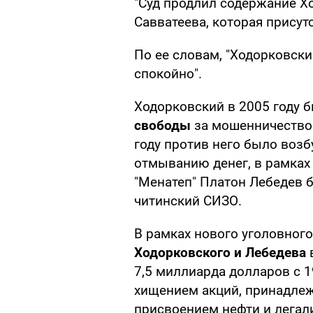
"Суд продлил содержание Хо
Савватеева, которая присут
По ее словам, "Ходорковск
спокойно".
Ходорковский в 2005 году 
свободы
за мошенничество 
году против него было воз
отмыванию денег, в рамках
"Менатеп" Платон Лебедев 
читинский СИЗО.
В рамках нового уголовного
Ходорковского и Лебедева
7,5 миллиарда долларов с 1
хищением акций, принадлежа
присвоением нефти и легал