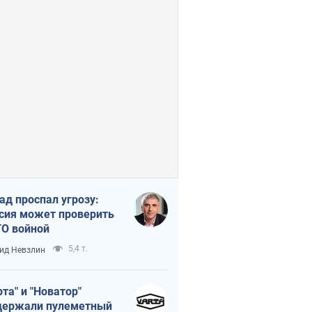
ад проспал угрозу:
сия может проверить
О войной
5,4 т.
ид Невзлин
рта" и "Новатор"
ержали пулеметный