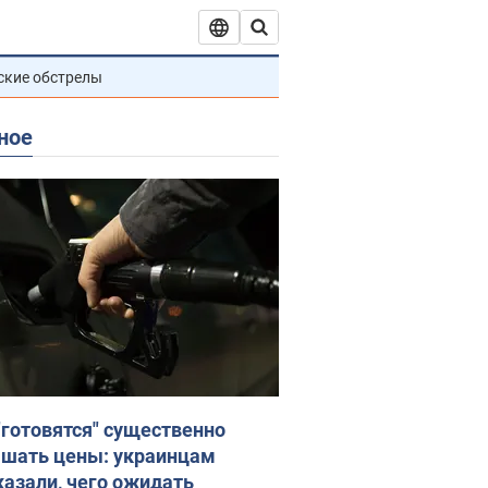
ские обстрелы
ное
"готовятся" существенно
шать цены: украинцам
казали, чего ожидать