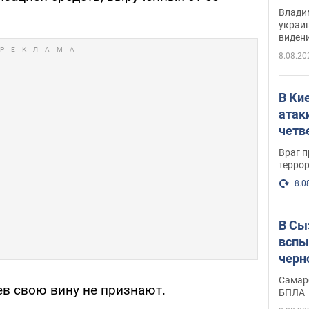
Инте
Владим
украи
виден
партне
8.08.20
В Ки
атак
четв
Враг 
терро
8.0
В Сы
вспы
черн
Самар
ев свою вину не признают.
БПЛА