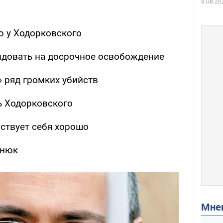
8.08.20
ю у Ходорковского
ндовать на досрочное освобождение
 ряд громких убийств
ь Ходорковского
вствует себя хорошо
онюк
Мн