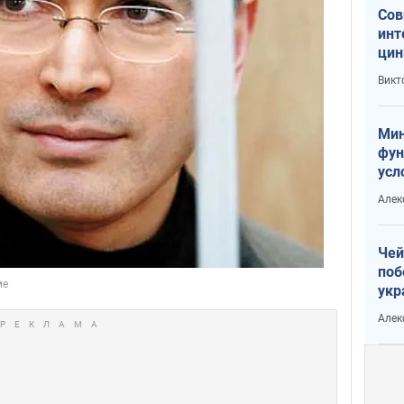
Сов
инт
цин
или
Викт
Тра
Мин
фун
усл
вое
Алек
Чей
поб
укр
чин
Алек
наз