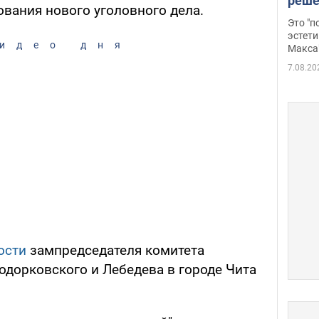
реше
ования нового уголовного дела.
росс
Это "
дрон
эстети
идео дня
Макса
7.08.20
ости
зампредседателя комитета
дорковского и Лебедева в городе Чита