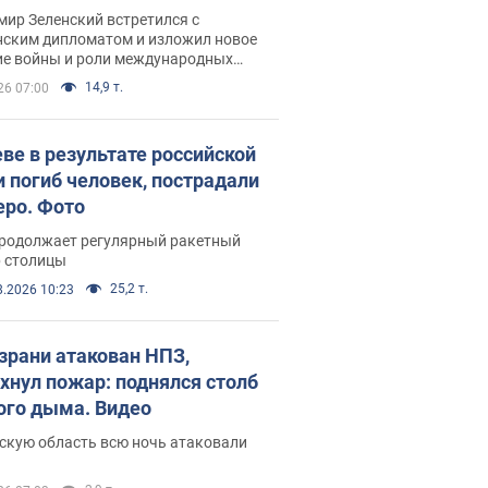
рвью с Безсмертным
ир Зеленский встретился с
нским дипломатом и изложил новое
ие войны и роли международных
ров в борьбе с Россией
14,9 т.
26 07:00
еве в результате российской
и погиб человек, пострадали
еро. Фото
продолжает регулярный ракетный
р столицы
25,2 т.
8.2026 10:23
зрани атакован НПЗ,
хнул пожар: поднялся столб
ого дыма. Видео
скую область всю ночь атаковали