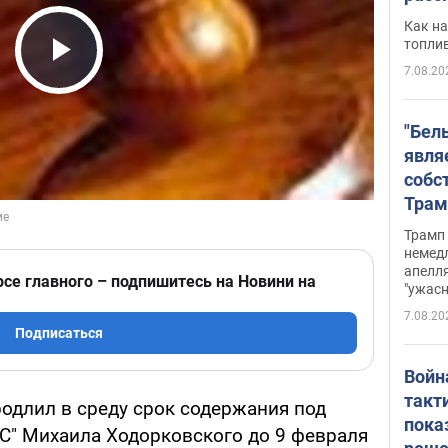
Как на
топли
7.08.20
Play Video
"Бел
явля
собс
Трам
прио
Трамп 
стро
немед
апелля
баль
рсе главного – подпишитесь на Новини на
"ужас
стои
7.08.20
долл
Подписаться
Войн
такт
родлил в среду срок содержания под
пока
С" Михаила Ходорковского до 9 февраля