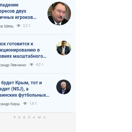
падение
ересов двух
ичных игроков
 тайный план
2,2 т.
ор Швец
мпа и Путина?
ск готовится к
кционированию в
овиях масштабного
нного кризиса
4,2 т.
сандр Левченко
 будет Крым, тот и
едит (NSJ), а
аинских футбольных
овников могут
1,6 т.
сандр Кирш
вать убийцами