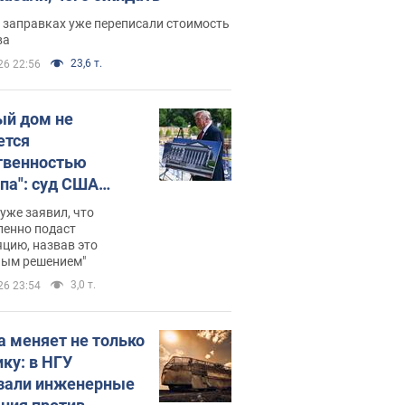
 заправках уже переписали стоимость
ва
23,6 т.
26 22:56
ый дом не
ется
твенностью
па": суд США
становил
уже заявил, что
ительство
ленно подаст
цию, назвав это
ного зала
ным решением"
мостью 400 млн
3,0 т.
26 23:54
аров
а меняет не только
ику: в НГУ
зали инженерные