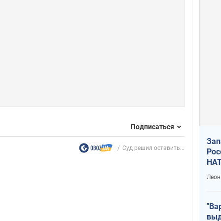
Подписаться
Зап
Суд решил оставить...
Рос
НАТ
Леон
"Ва
выд