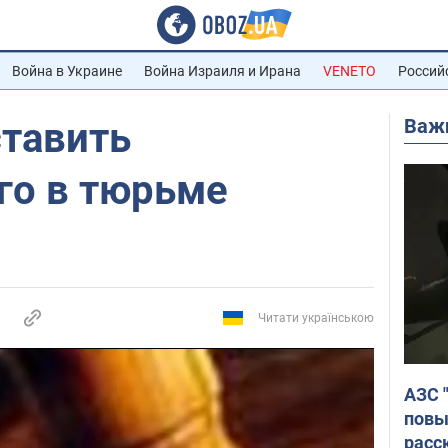
Война в Украине
Война Израиля и Ирана
VENETO
Россий
Важ
ставить
го в тюрьме
Читати українською
АЗС 
повы
расс