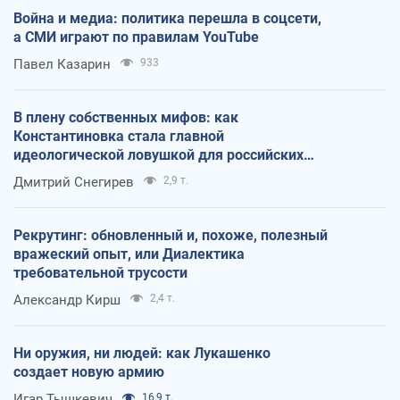
Война и медиа: политика перешла в соцсети,
а СМИ играют по правилам YouTube
Павел Казарин
933
В плену собственных мифов: как
Константиновка стала главной
идеологической ловушкой для российских
оккупантов
Дмитрий Снегирев
2,9 т.
Рекрутинг: обновленный и, похоже, полезный
вражеский опыт, или Диалектика
требовательной трусости
Александр Кирш
2,4 т.
Ни оружия, ни людей: как Лукашенко
создает новую армию
Игар Тышкевич
16,9 т.