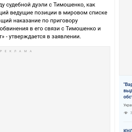
у судебной дуэли с Тимошенко, как
ий ведущие позиции в мировом списке
щий наказание по приговору
 обвинения в его связи с Тимошенко и
т» - утверждается в заявлении.
"Ва
выд
обс
дро
Укра
офи
3
КНД