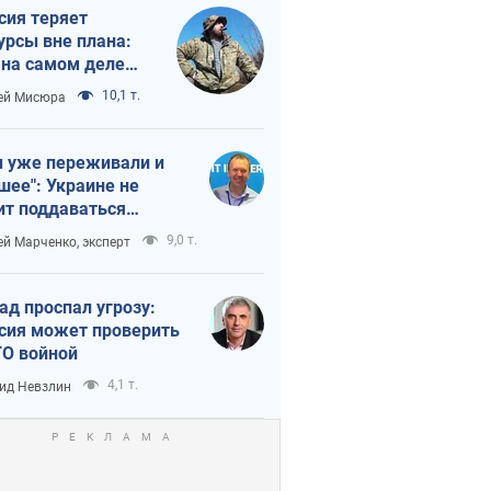
сия теряет
урсы вне плана:
 на самом деле
тует темп войны
10,1 т.
ей Мисюра
 уже переживали и
шее": Украине не
ит поддаваться
аянию из-за
9,0 т.
ей Марченко, эксперт
етного террора
ад проспал угрозу:
сия может проверить
О войной
4,1 т.
ид Невзлин