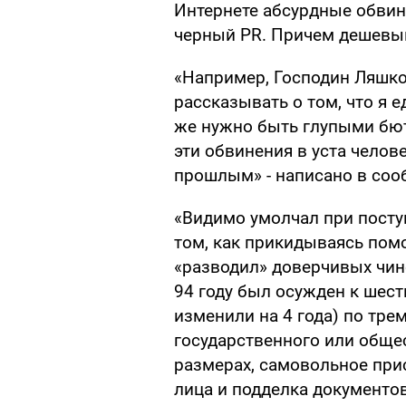
Интернете абсурдные обвин
черный PR. Причем дешевый 
«Например, Господин Ляшко,
рассказывать о том, что я 
же нужно быть глупыми бю
эти обвинения в уста чело
прошлым» - написано в соо
«Видимо умолчал при посту
том, как прикидываясь пом
«разводил» доверчивых чино
94 году был осужден к шес
изменили на 4 года) по тре
государственного или обще
размерах, самовольное при
лица и подделка документов»