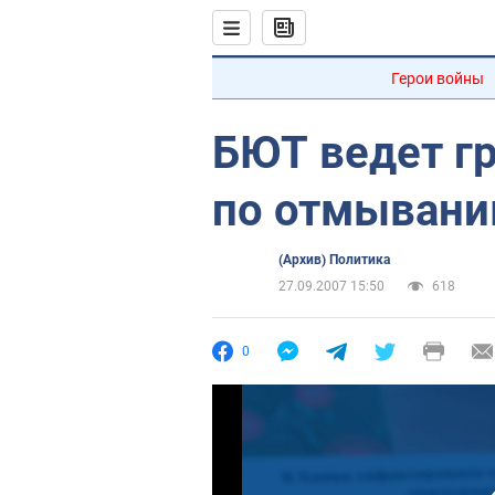
Герои войны
БЮТ ведет г
по отмывани
(Архив) Политика
27.09.2007 15:50
618
0