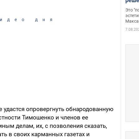
реше
росс
Это "
дрон
эстети
идео дня
Макса
7.08.20
не удастся опровергнуть обнародованную
тности Тимошенко и членов ее
ным делам, их, с позволения сказать,
ать в своих карманных газетах и