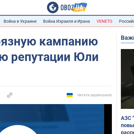
Война в Украине
Война Израиля и Ирана
VENETO
Россий
Важ
рязную кампанию
ю репутации Юли
Читати українською
АЗС 
повы
расс