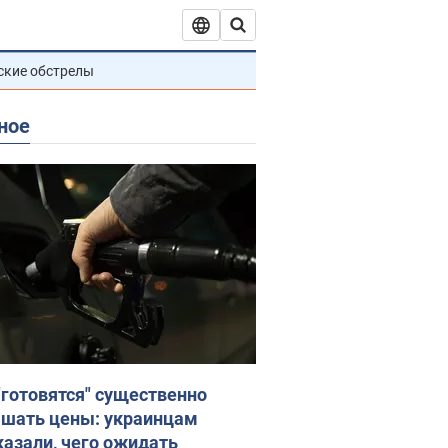
ские обстрелы
ное
"готовятся" существенно
шать цены: украинцам
казали, чего ожидать