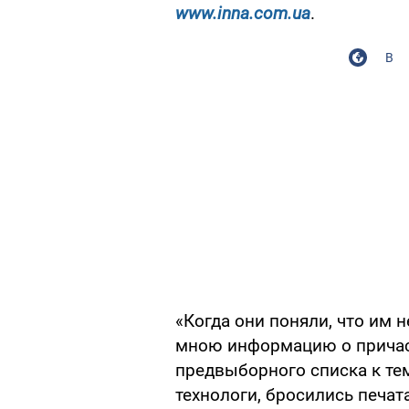
www.inna.com.ua
.
В
«Когда они поняли, что им 
мною информацию о причас
предвыборного списка к тем
технологи, бросились печат