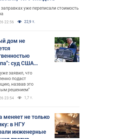
 заправках уже переписали стоимость
ва
22,9 т.
26 22:56
ый дом не
ется
твенностью
па": суд США
становил
уже заявил, что
ительство
ленно подаст
цию, назвав это
ного зала
ным решением"
мостью 400 млн
1,7 т.
26 23:54
аров
а меняет не только
ику: в НГУ
зали инженерные