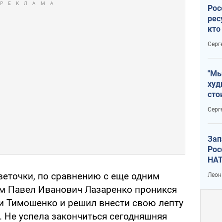
Рос
рес
кто
дик
Серг
"Мы
худ
сто
отч
Серг
рак
Зап
Рос
НАТ
веточки, по сравнению с еще одним
Леон
м Павел Иванович Лазаренко проникся
и Тимошенко и решил внести свою лепту
. Не успела закончиться сегодняшняя