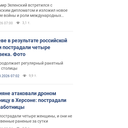
рвью с Безсмертным
ир Зеленский встретился с
нским дипломатом и изложил новое
ие войны и роли международных
ров в борьбе с Россией
3,1 т.
26 07:00
еве в результате российской
и пострадали четыре
века. Фото
продолжает регулярный ракетный
р столицы
9,9 т.
8.2026 07:02
ияне атаковали дроном
ницу в Херсоне: пострадали
аботницы
пострадали четыре женщины, и они не
венные раненые за сутки