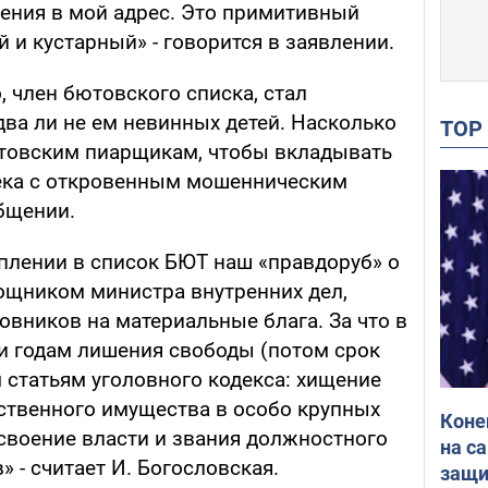
ения в мой адрес. Это примитивный
и кустарный» - говорится в заявлении.
 член бютовского списка, стал
едва ли не ем невинных детей. Насколько
TO
товским пиарщикам, чтобы вкладывать
века с откровенным мошенническим
бщении.
плении в список БЮТ наш «правдоруб» о
ощником министра внутренних дел,
вников на материальные блага. За что в
ти годам лишения свободы (потом срок
м статьям уголовного кодекса: хищение
ственного имущества в особо крупных
Коне
своение власти и звания должностного
на с
 - считает И. Богословская.
защи