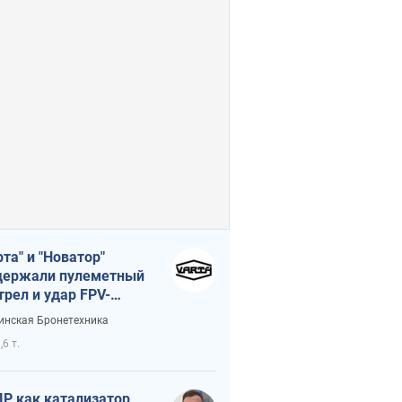
рта" и "Новатор"
ержали пулеметный
трел и удар FPV-
на, сохранив жизнь
инская Бронетехника
церу ВСУ
,6 т.
Р как катализатор