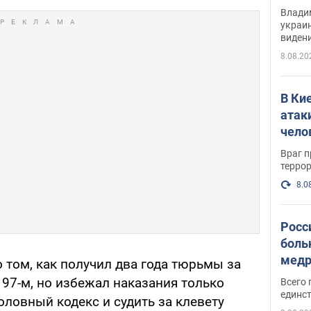
Инте
Владим
украи
виден
партне
8.08.20
В Ки
атак
чело
Враг 
терро
8.0
Росс
боль
медр
о том, как получил два года тюрьмы за
97-м, но избежал наказания только
Всего 
единст
оловный кодекс и судить за клевету