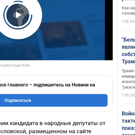
Как на
топли
7.08.20
Play Video
"Бел
явля
собс
Трам
прио
Трамп 
стро
немед
апелля
баль
рсе главного – подпишитесь на Новини на
"ужас
стои
7.08.20
долл
Подписаться
Войн
такт
нии кандидата в народные депутаты от
пока
словской, размещенном на сайте