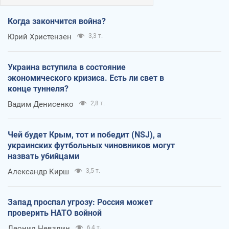
Когда закончится война?
Юрий Христензен
3,3 т.
Украина вступила в состояние
экономического кризиса. Есть ли свет в
конце туннеля?
Вадим Денисенко
2,8 т.
Чей будет Крым, тот и победит (NSJ), а
украинских футбольных чиновников могут
назвать убийцами
Александр Кирш
3,5 т.
Запад проспал угрозу: Россия может
проверить НАТО войной
Леонид Невзлин
6,4 т.