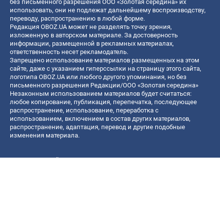
без письменного разрешения ООО «Золотая середина» их
использовать, они не подлежат дальнейшему воспроизводству,
переводу, распространению в любой форме.
Редакция OBOZ.UA может не разделять точку зрения,
изложенную в авторском материале. За достоверность
информации, размещенной в рекламных материалах,
ответственность несет рекламодатель.
Запрещено использование материалов размещенных на этом
сайте, даже с указанием гиперссылки на страницу этого сайта,
логотипа OBOZ.UA или любого другого упоминания, но без
письменного разрешения Редакции/ООО «Золотая середина»
Незаконным использованием материалов будет считаться:
любое копирование, публикация, перепечатка, последующее
распространение, использование, переработка с
использованием, включением в состав других материалов,
распространение, адаптация, перевод и другие подобные
изменения материала.
Название онлайн медиа — «OBOZ.UA»
- субъект в сфере онлайн медиа;
- идентификатор медиа — R40-06156;
- почтовый адрес — ул. Деревообрабатывающая, д. 7, г. Киев,
01013;
- адрес электронной почты —
[email protected]
; - телефон — (044)
585 46 20