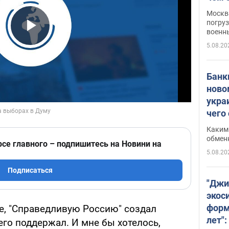
Москва
погруз
военн
Play Video
5.08.20
Банки
ново
укра
чего
Каким 
обмен
рсе главного – подпишитесь на Новини на
5.08.20
Подписаться
"Джи
экос
форм
е, "Справедливую Россию" создал
лет":
его поддержал. И мне бы хотелось,