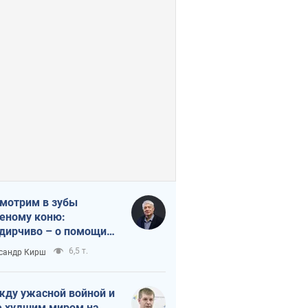
мотрим в зубы
еному коню:
дирчиво – о помощи
аине
6,5 т.
сандр Кирш
ду ужасной войной и
 худшим миром на