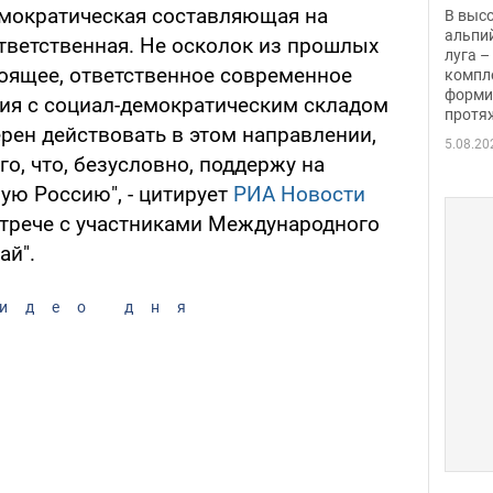
заби
емократическая составляющая на
В выс
альпи
тветственная. Не осколок из прошлых
луга –
тоящее, ответственное современное
компл
форми
тия с социал-демократическим складом
протяж
рен действовать в этом направлении,
5.08.20
го, что, безусловно, поддержу на
ую Россию", - цитирует
РИА Новости
трече с участниками Международного
ай".
идео дня