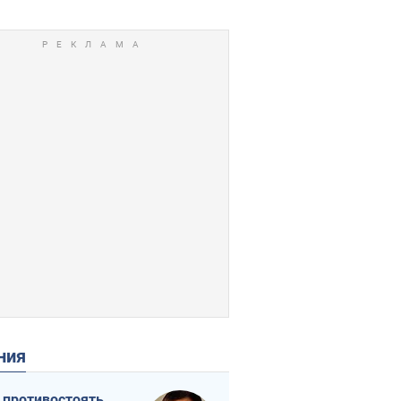
ения
 противостоять