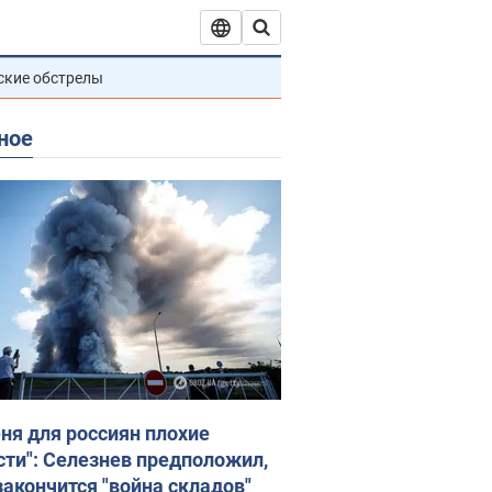
ские обстрелы
ное
еня для россиян плохие
сти": Селезнев предположил,
закончится "война складов"