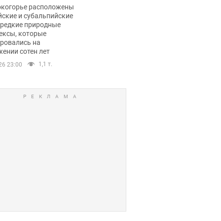
ли тревогу
окогорье расположены
йские и субальпийские
 редкие природные
ексы, которые
ровались на
ении сотен лет
1,1 т.
26 23:00