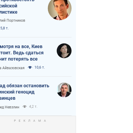
сийской
листике
лий Портников
5,8 т.
мотря на все, Киев
тоит. Ведь сдаться
чит потерять все
10,6 т.
а Айвазовская
ад обязан остановить
инский геноцид
аинцев
4,2 т.
ид Невзлин