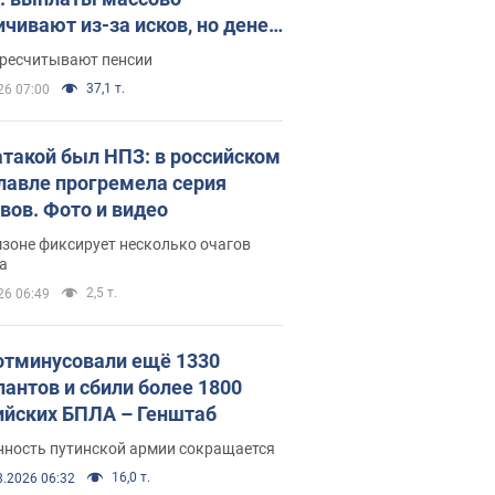
ичивают из-за исков, но денег
ватает
ересчитывают пенсии
37,1 т.
26 07:00
атакой был НПЗ: в российском
лавле прогремела серия
вов. Фото и видео
зоне фиксирует несколько очагов
а
2,5 т.
26 06:49
отминусовали ещё 1330
пантов и сбили более 1800
ийских БПЛА – Генштаб
нность путинской армии сокращается
16,0 т.
8.2026 06:32