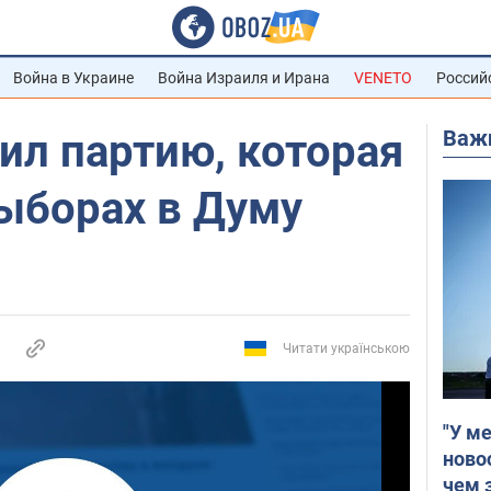
Война в Украине
Война Израиля и Ирана
VENETO
Россий
Важ
ил партию, которая
ыборах в Думу
Читати українською
"У м
ново
чем 