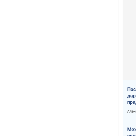
Пос
дар
при
Укр
Алек
Меж
еще