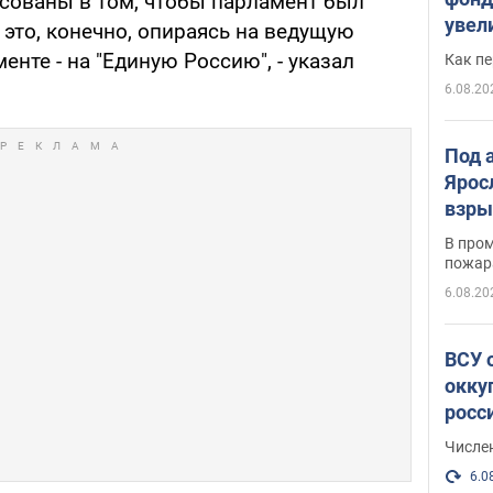
есованы в том, чтобы парламент был
увел
это, конечно, опираясь на ведущую
не х
нте - на "Единую Россию", - указал
Как п
6.08.20
Под 
Ярос
взры
В пром
пожар
6.08.20
ВСУ 
окку
росс
Числе
6.0