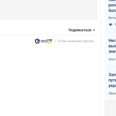
рос
бал
Вита
1
Подписаться
Нес
Путин назначил партию ...
выс
зна
Ольг
Зап
пут
укр
Леон