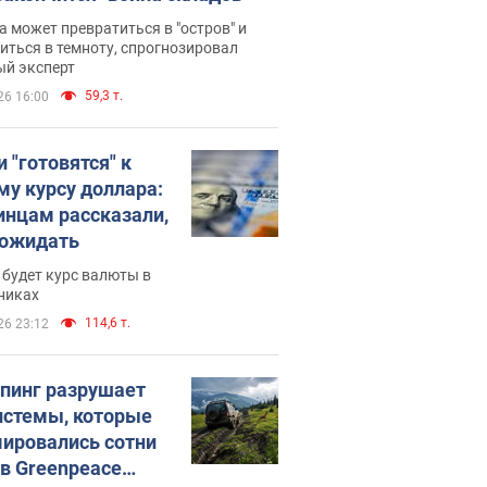
 может превратиться в "остров" и
иться в темноту, спрогнозировал
ый эксперт
59,3 т.
26 16:00
 "готовятся" к
му курсу доллара:
инцам рассказали,
 ожидать
будет курс валюты в
никах
114,6 т.
26 23:12
пинг разрушает
истемы, которые
ировались сотни
 в Greenpeace