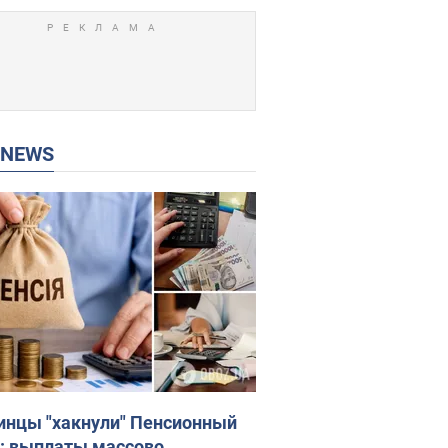
P NEWS
инцы "хакнули" Пенсионный
: выплаты массово