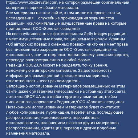
https://www.obozrevatel.com
, на которой размещен оригинальный
материал в первом абзаце материала.
Все материалы на этом сайте, в том числе интервью, статьи,
исследования – служебные произведения журналистов
редакции, исключительные имущественные права на которые
принадлежат ООО «Золотая середина».
На все опубликованные фотоматериалы Getty Images редакция
имеет имущественные права, защищаемые законом Украины
«Об авторских правах и смежных правах», никто не имеет права
без письменного разрешения ООО «Золотая середина» их
использовать, они не подлежат дальнейшему воспроизводству,
переводу, распространению в любой форме.
Редакция OBOZ.UA может не разделять точку зрения,
изложенную в авторском материале. За достоверность
информации, размещенной в рекламных материалах,
ответственность несет рекламодатель.
Запрещено использование материалов размещенных на этом
сайте, даже с указанием гиперссылки на страницу этого сайта,
логотипа OBOZ.UA или любого другого упоминания, но без
письменного разрешения Редакции/ООО «Золотая середина»
Незаконным использованием материалов будет считаться:
любое копирование, публикация, перепечатка, последующее
распространение, использование, переработка с
использованием, включением в состав других материалов,
распространение, адаптация, перевод и другие подобные
изменения материала.