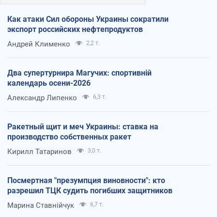
Как атаки Сил обороны Украины сократили
экспорт российских нефтепродуктов
Андрей Клименко
2,2 т.
Два супертурнира Магучих: спортивній
календарь осени-2026
Александр Липенко
6,3 т.
Ракетный щит и меч Украины: ставка на
производство собственных ракет
Кирилл Татаринов
3,0 т.
Посмертная "презумпция виновности": кто
разрешил ТЦК судить погибших защитников
Марина Ставнійчук
6,7 т.