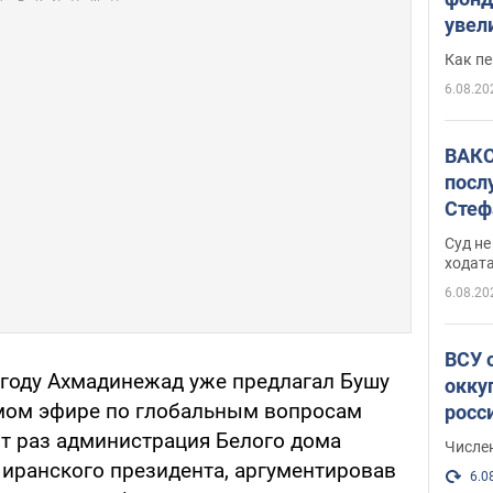
увел
не х
Как п
6.08.20
ВАКС
посл
Стеф
деле
Суд н
ходат
6.08.20
ВСУ 
году Ахмадинежад уже предлагал Бушу
окку
ямом эфире по глобальным вопросам
росс
от раз администрация Белого дома
Числе
 иранского президента, аргументировав
6.0