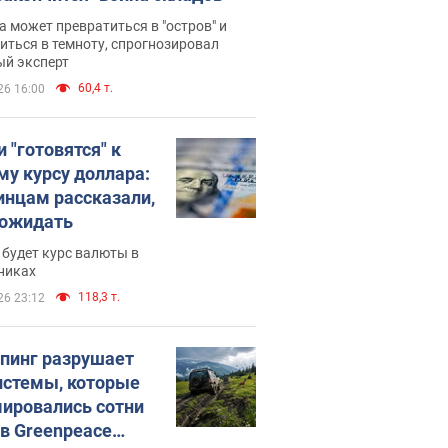
 может превратиться в "остров" и
иться в темноту, спрогнозировал
ый эксперт
60,4 т.
26 16:00
 "готовятся" к
му курсу доллара:
инцам рассказали,
 ожидать
будет курс валюты в
никах
118,3 т.
26 23:12
пинг разрушает
истемы, которые
ировались сотни
 в Greenpeace