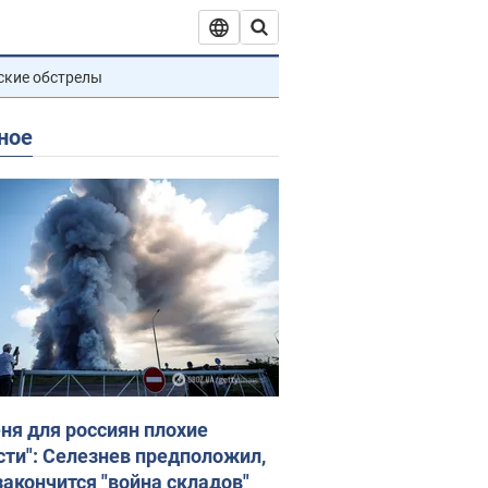
ские обстрелы
ное
еня для россиян плохие
сти": Селезнев предположил,
закончится "война складов"