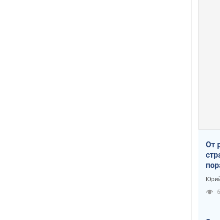
От 
стр
пор
заг
Юрий