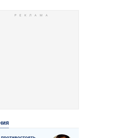
ения
 противостоять