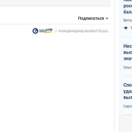
рос
бал
Подписаться
Вита
1
Ахмадинеджад вызвал Буша...
Нес
выс
зна
Ольг
Спо
уда
выз
кат
Серг