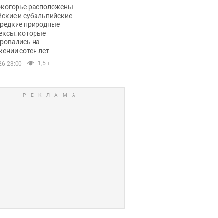
ли тревогу
окогорье расположены
йские и субальпийские
 редкие природные
ексы, которые
ровались на
ении сотен лет
1,5 т.
26 23:00