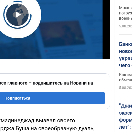
Москва
погруз
военн
Play Video
5.08.20
Банки
ново
укра
чего
Каким 
обмен
рсе главного – подпишитесь на Новини на
5.08.20
Подписаться
"Джи
экос
форм
хмадинеджад вызвал своего
лет":
рджа Буша на своеобразную дуэль,