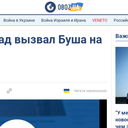
Война в Украине
Война Израиля и Ирана
VENETO
Россий
Важ
д вызвал Буша на
Читати українською
"У м
ново
чем 