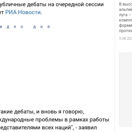
заби
убличные дебаты на очередной сессии
В выс
альпи
ет
РИА Новости
.
луга –
компл
форми
идео дня
протяж
5.08.20
такие дебаты, и вновь я говорю,
еждународные проблемы в рамках работы
дставителями всех наций", - заявил