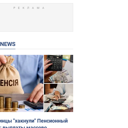
P NEWS
инцы "хакнули" Пенсионный
: выплаты массово