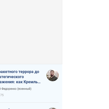
ракетного террора до
атегического
ажения: как Кремль
нал себя в ловушку
 Федоренко (военный)
675