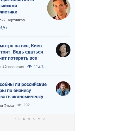
сийской
листике
лий Портников
6,9 т.
мотря на все, Киев
тоит. Ведь сдаться
чит потерять все
11,2 т.
а Айвазовская
собны ли российские
ры по бизнесу
вать экономическую
астрофу?
102
ей Фурса