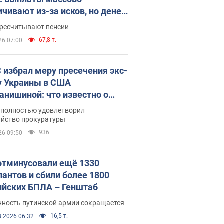
ичивают из-за исков, но денег
ватает
ересчитывают пенсии
67,8 т.
26 07:00
 избрал меру пресечения экс-
у Украины в США
анишиной: что известно о
е полностью удовлетворил
айство прокуратуры
936
26 09:50
отминусовали ещё 1330
пантов и сбили более 1800
ийских БПЛА – Генштаб
нность путинской армии сокращается
16,5 т.
8.2026 06:32