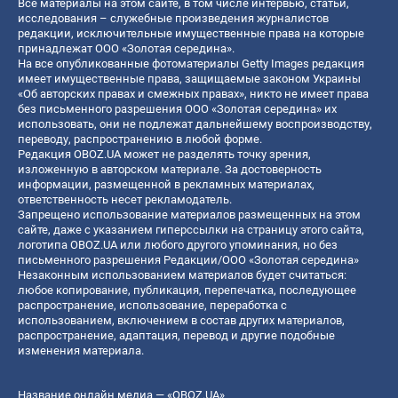
Все материалы на этом сайте, в том числе интервью, статьи,
исследования – служебные произведения журналистов
редакции, исключительные имущественные права на которые
принадлежат ООО «Золотая середина».
На все опубликованные фотоматериалы Getty Images редакция
имеет имущественные права, защищаемые законом Украины
«Об авторских правах и смежных правах», никто не имеет права
без письменного разрешения ООО «Золотая середина» их
использовать, они не подлежат дальнейшему воспроизводству,
переводу, распространению в любой форме.
Редакция OBOZ.UA может не разделять точку зрения,
изложенную в авторском материале. За достоверность
информации, размещенной в рекламных материалах,
ответственность несет рекламодатель.
Запрещено использование материалов размещенных на этом
сайте, даже с указанием гиперссылки на страницу этого сайта,
логотипа OBOZ.UA или любого другого упоминания, но без
письменного разрешения Редакции/ООО «Золотая середина»
Незаконным использованием материалов будет считаться:
любое копирование, публикация, перепечатка, последующее
распространение, использование, переработка с
использованием, включением в состав других материалов,
распространение, адаптация, перевод и другие подобные
изменения материала.
Название онлайн медиа — «OBOZ.UA»