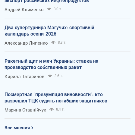
экспорт российских нефтепродуктов
Андрей Клименко
3,0 т.
Два супертурнира Магучих: спортивній
календарь осени-2026
Александр Липенко
8,8 т.
Ракетный щит и меч Украины: ставка на
производство собственных ракет
Кирилл Татаринов
3,6 т.
Посмертная "презумпция виновности": кто
разрешил ТЦК судить погибших защитников
Марина Ставнійчук
8,4 т.
Все мнения