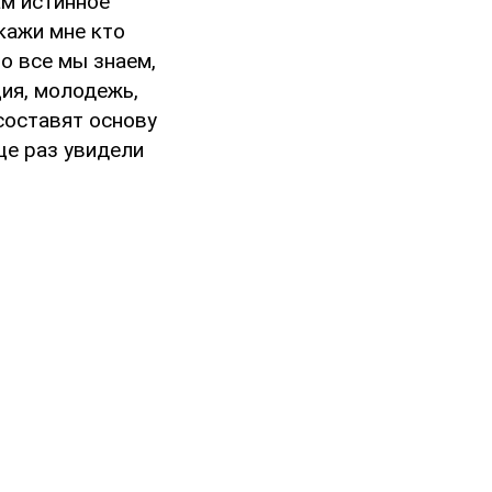
ам истинное
кажи мне кто
но все мы знаем,
ия, молодежь,
составят основу
ще раз увидели