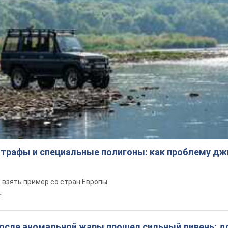
трафы и специальные полигоны: как проблему д
 взять пример со стран Европы
т.
после аномальной жары прошел сильный ливень: д