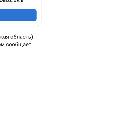
 OBOZ.UA в
кая область)
ом сообщает