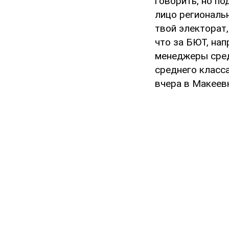
говорить, но п
лицо региональн
твой электорат,
что за БЮТ, на
менеджеры сред
среднего класса
вчера в Макеевк