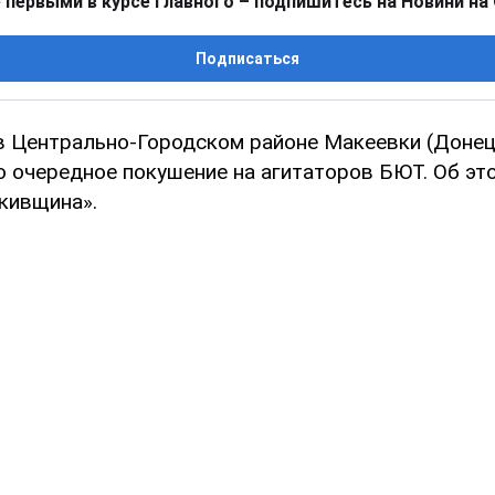
 первыми в курсе главного – подпишитесь на Новини на
Подписаться
в Центрально-Городском районе Макеевки (Донец
 очередное покушение на агитаторов БЮТ. Об эт
кивщина».