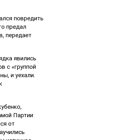
тался повредить
кто предал
в, передает
ядка явились
ов с «группой
ы, и уехали.
к
убенко,
амой Партии
ься от
аучились