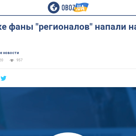
е фаны "регионалов" напали н
е новости
20
957