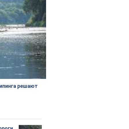
жипинга решают
ороги