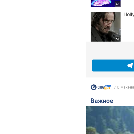
В Макеевк
Важное