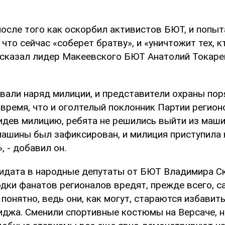
после того как оскорбил активистов БЮТ, и попы
, что сейчас «соберет братву», и «уничтожит тех, 
ассказал лидер Макеевского БЮТ Анатолий Токаре
вали наряд милиции, и представители охраны пор
 время, что и оголтелый поклонник Партии регион
дев милицию, ребята не решились выйти из машин
машины был зафиксирован, и милиция приступила 
 - добавил он.
идата в народные депутаты от БЮТ Владимира Ск
дки фанатов регионалов вредят, прежде всего, с
 понятно, ведь они, как могут, стараются избавит
иджа. Сменили спортивные костюмы на Версаче, н