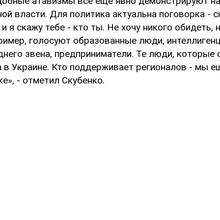
одобные атавизмы все еще явно демонстрируют н
ой власти. Для политика актуальна поговорка - с
 и я скажу тебе - кто ты. Не хочу никого обидеть, 
пример, голосуют образованные люди, интеллигенц
него звена, предприниматели. Те люди, которые 
 в Украине. Кто поддерживает регионалов - мы е
е», - отметил Скубенко.