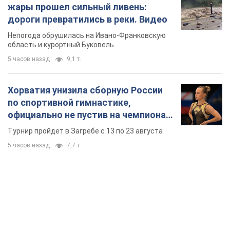
жары прошел сильный ливень:
дороги превратились в реки. Видео
Непогода обрушилась на Ивано-Франковскую
область и курортный Буковель
5 часов назад
9,1 т.
Хорватия унизила сборную России
по спортивной гимнастике,
официально не пустив на чемпионат
Европы основных спортсменов
Турнир пройдет в Загребе с 13 по 23 августа
5 часов назад
7,7 т.