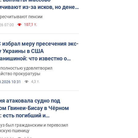
ичивают из-за исков, но денег
ватает
ересчитывают пенсии
107,1 т.
26 07:00
 избрал меру пресечения экс-
у Украины в США
анишиной: что известно о
е полностью удовлетворил
айство прокуратуры
4,3 т.
8.2026 10:31
ия атаковала судно под
ом Гвинеи-Бисау в Чёрном
: есть погибший и
радавшие
руз был гражданским и перевозил
нскую пшеницу