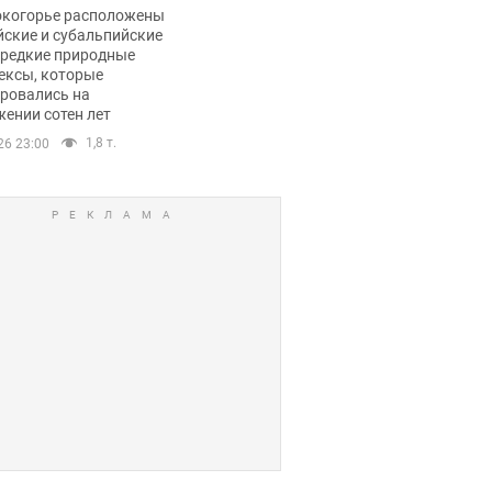
ли тревогу
окогорье расположены
йские и субальпийские
 редкие природные
ексы, которые
ровались на
ении сотен лет
1,8 т.
26 23:00