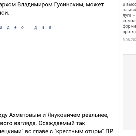
заби
архом Владимиром Гусинским, может
В выс
альпи
ной.
луга –
компл
форми
идео дня
протяж
5.08.20
жду Ахметовым и Януковичем реальнее,
рвого взгляда. Осаждаемый так
цкими" во главе с "крестным отцом" ПР