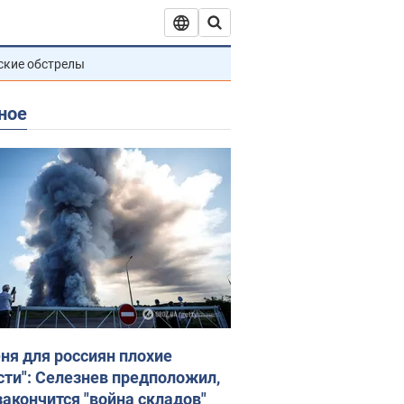
ские обстрелы
ное
еня для россиян плохие
сти": Селезнев предположил,
закончится "война складов"