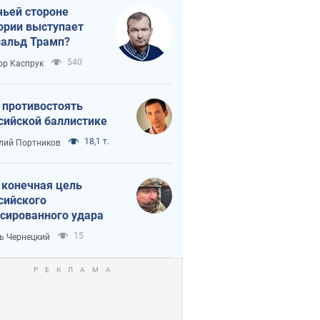
чьей стороне
ории выступает
альд Трамп?
540
ор Каспрук
 противостоять
сийской баллистике
18,1 т.
лий Портников
 конечная цель
сийского
сированного удара
15
ь Чернецкий