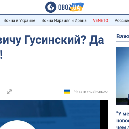
Война в Украине
Война Израиля и Ирана
VENETO
Россий
Важ
ичу Гусинский? Да
!
Читати українською
"У м
ново
чем 