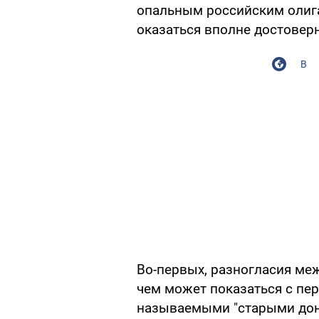
опальным российским олиг
оказаться вполне достовер
В
Во-первых, разногласия ме
чем может показаться с пе
называемыми "старыми доне