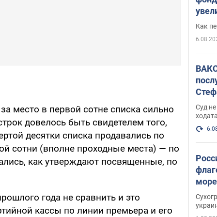
увел
не х
Как п
6.08.20
ВАКС
посл
Стеф
деле
Суд н
 за место в первой сотне списка сильно
ходат
строк довелось быть свидетелем того,
6.0
вертой десятки списка продавались по
орой сотни (вполне проходные места) — по
Росс
вались, как утверждают посвященные, по
флаг
море
пост
прошлого года не сравнить и это
Сухог
украи
ртийной кассы по линии премьера и его