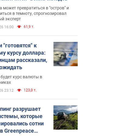
 может превратиться в "остров" и
иться в темноту, спрогнозировал
ый эксперт
61,9 т.
26 16:00
 "готовятся" к
му курсу доллара:
инцам рассказали,
 ожидать
будет курс валюты в
никах
123,0 т.
26 23:12
пинг разрушает
истемы, которые
ировались сотни
 в Greenpeace