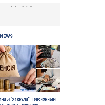
P NEWS
инцы "хакнули" Пенсионный
: выплаты массово