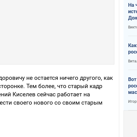
На 
ист
Дон
Викт
Как
рос
Вита
оровичу не остается ничего другого, как
Вот
торонке. Тем более, что старый кадр
рос
мас
ний Киселев сейчас работает на
вести своего нового со своим старым
Игор