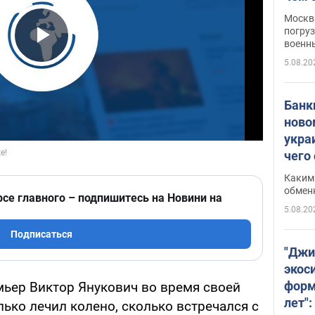
Москва
погруз
военн
Play Video
5.08.20
Банки
ново
укра
чего
Каким 
обмен
рсе главного – подпишитесь на Новини на
5.08.20
Подписаться
"Джи
экос
форм
мьер Виктор Янукович во время своей
лет":
лько лечил колено, сколько встречался с