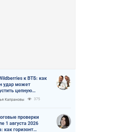
Wildberries к ВТБ: как
н удар может
устить цепную
кцию в России
375
ья Капрановы
оговые проверки
ле 1 августа 2026
а: как горизонт