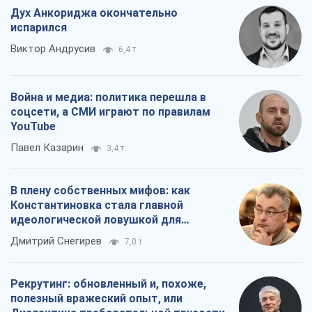
Дух Анкориджа окончательно
испарился
Виктор Андрусив
6,4 т.
Война и медиа: политика перешла в
соцсети, а СМИ играют по правилам
YouTube
Павел Казарин
3,4 т.
В плену собственных мифов: как
Константиновка стала главной
идеологической ловушкой для
российских оккупантов
Дмитрий Снегирев
7,0 т.
Рекрутинг: обновленный и, похоже,
полезный вражеский опыт, или