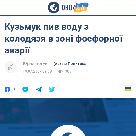
Кузьмук пив воду з
колодязя в зоні фосфорної
аварії
Юрий Богун
(Архив) Политика
19.07.2007 09:58
306
0