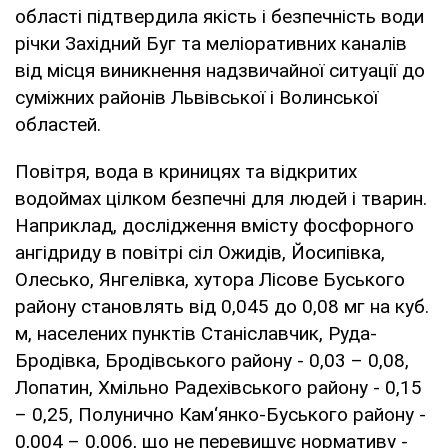
області підтвердила якість і безпечність води
річки Західний Буг та меліоративних каналів
від місця виникнення надзвичайної ситуації до
суміжних районів Львівської і Волинської
областей.
Повітря, вода в криницях та відкритих
водоймах цілком безпечні для людей і тварин.
Наприклад, дослідження вмісту фосфорного
ангідриду в повітрі сіл Ожидів, Йосипівка,
Олесько, Янгелівка, хутора Лісове Буського
району становлять від 0,045 до 0,08 мг на куб.
м, населених пунктів Станіславчик, Руда-
Бродівка, Бродівського району - 0,03 – 0,08,
Лопатин, Хмільно Радехівського району - 0,15
– 0,25, Полунично Кам‘янко-Буського району -
0,004 – 0,006, що не перевищує нормативу -