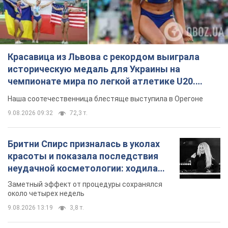
Красавица из Львова с рекордом выиграла
историческую медаль для Украины на
чемпионате мира по легкой атлетике U20.
Видео
Наша соотечественница блестяще выступила в Орегоне
9.08.2026 09:32
72,3 т.
Бритни Спирс призналась в уколах
красоты и показала последствия
неудачной косметологии: ходила
так почти месяц
Заметный эффект от процедуры сохранялся
около четырех недель
9.08.2026 13:19
3,8 т.