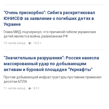
"Очень прискорбно": Сибига раскритиковал
ЮНИСЕФ за заявление о погибших детях в
Украине
Глава МИД подчеркнул, что причиной гибели украинских
детей является война, развязанная РФ
10 часов назад
10,5 т.
"Значительные разрушения": Россия нанесла
массированный удар по добывающим
активам и буровой площадке "Укрнафты"
Против добывающей инфраструктуры противник применил
десятки БПЛА
11 часов назад
8,9 т.