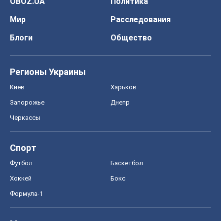
OBOZ.UA
Политика
Мир
Расследования
Блоги
Общество
Регионы Украины
Киев
Харьков
Запорожье
Днепр
Черкассы
Спорт
Футбол
Баскетбол
Хоккей
Бокс
Формула-1